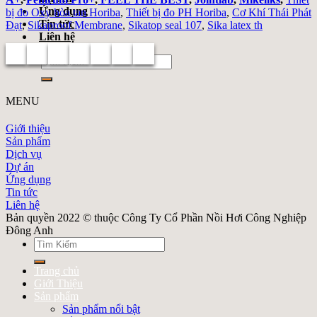
Ứng dụng
bị đo Oxy hòa tan Horiba
,
Thiết bị đo PH Horiba
,
Cơ Khí Thái Phát
Tin tức
Đạt
,
Sikaproof Membrane
,
Sikatop seal 107
,
Sika latex th
Liên hệ
Search
for:
MENU
Giới thiệu
Sản phẩm
Dịch vụ
Dự án
Ứng dụng
Tin tức
Liên hệ
Bản quyền 2022 © thuộc Công Ty Cổ Phần Nồi Hơi Công Nghiệp
Đông Anh
Search
for:
Trang chủ
Giới Thiệu
Sản phẩm
Sản phẩm nổi bật