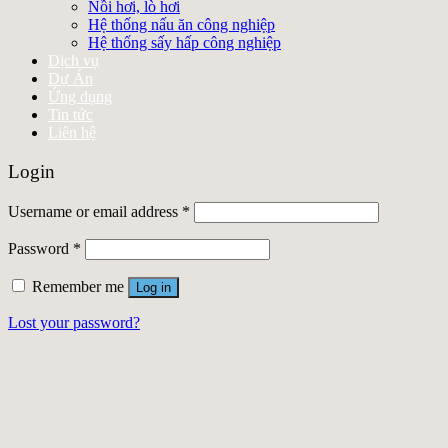
Nồi hơi, lò hơi
Hệ thống nấu ăn công nghiệp
Hệ thống sấy hấp công nghiệp
Dịch vụ
Dự Án
Ứng dụng
Tin tức
Liên hệ
Login
Username or email address
*
Password
*
Remember me
Log in
Lost your password?