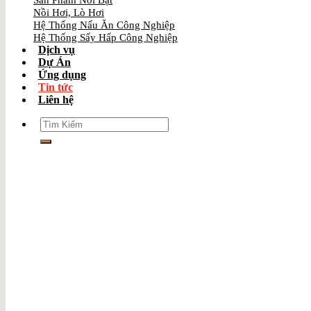
Sản Phẩm Nổi Bật
Nồi Hơi, Lò Hơi
Hệ Thống Nấu Ăn Công Nghiệp
Hệ Thống Sấy Hấp Công Nghiệp
Dịch vụ
Dự Án
Ứng dụng
Tin tức
Liên hệ
Search
for: