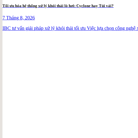
Tối ưu hóa hệ thống xử lý khói thải lò hơi: Cyclone hay Túi vải?
7 Tháng 8, 2026
IBC tư vấn giải pháp xử lý khói thải tối ưu Việc lựa chọn công nghệ x