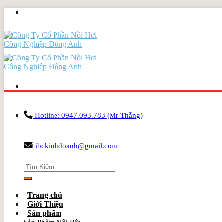
Skip
to
content
Hotline: 0947.093.783 (Mr Thắng)
ibckinhdoanh@gmail.com
Search
for:
Trang chủ
Giới Thiệu
Sản phẩm