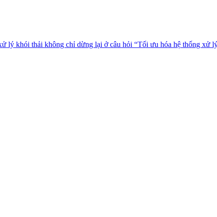
ử lý khói thải không chỉ dừng lại ở câu hỏi “Tối ưu hóa hệ thống xử lý 