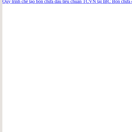
Quy trình chế tạo bồn chứa dầu tiêu chuẩn TCVN tại IBC Bồn chứa dầu 