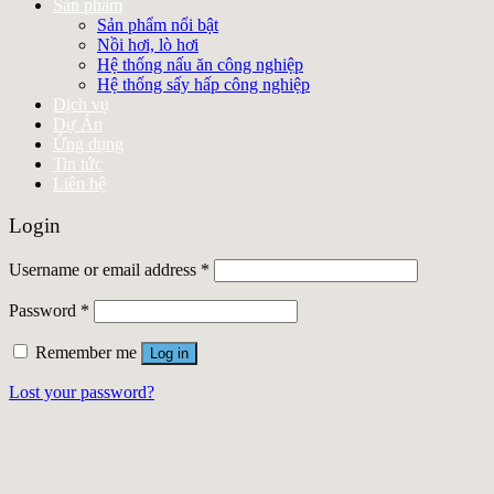
Sản phẩm
Sản phẩm nổi bật
Nồi hơi, lò hơi
Hệ thống nấu ăn công nghiệp
Hệ thống sấy hấp công nghiệp
Dịch vụ
Dự Án
Ứng dụng
Tin tức
Liên hệ
Login
Username or email address
*
Password
*
Remember me
Log in
Lost your password?