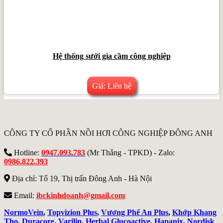
Hệ thống sưởi gia cầm công nghiệp
Giá: Liên hệ
CÔNG TY CỔ PHẦN NỒI HƠI CÔNG NGHIỆP ĐÔNG ANH
Hotline:
0947.093.783
(Mr Thắng - TPKD) - Zalo:
0986.822.393
Địa chỉ: Tổ 19, Thị trấn Đông Anh - Hà Nội
Email:
ibckinhdoanh@gmail.com
NormoVein
,
Topvizion Plus
,
Vương Phế An Plus
,
Khớp Khang
Thọ
,
Duracore
,
Varilin
,
Herbal Glucoactive
,
Hapanix
,
Nordisk