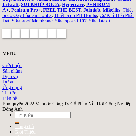
Urkraft
,
SỦI KHỚP BOCA
,
Hypercare
,
PENIRUM
A+
,
Penirum Pro+
,
FEEL THE BEST
,
Jointlab
,
Mikeliks
,
Thiết
bị đo Oxy hòa tan Horiba
,
Thiết bị đo PH Horiba
,
Cơ Khí Thái Phát
Đạt
,
Sikaproof Membrane
,
Sikatop seal 107
,
Sika latex th
MENU
Giới thiệu
Sản phẩm
Dịch vụ
Dự án
Ứng dụng
Tin tức
Liên hệ
Bản quyền 2022 © thuộc Công Ty Cổ Phần Nồi Hơi Công Nghiệp
Đông Anh
Search
for:
Trang chủ
Giới Thiệu