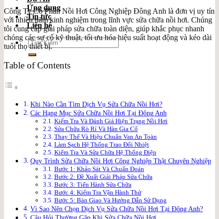
Ứng dụng
Công Ty Cổ Phần Nồi Hơi Công Nghiệp Đông Anh là đơn vị uy tín
Tin tức
với nhiều năm kinh nghiệm trong lĩnh vực sửa chữa nồi hơi. Chúng
Liên hệ
tôi cung cấp giải pháp sửa chữa toàn diện, giúp khắc phục nhanh
chóng các sự cố kỹ thuật, tối ưu hóa hiệu suất hoạt động và kéo dài
Search
tuổi thọ thiết bị.
for:
Table of Contents
Khi Nào Cần Tìm Dịch Vụ Sửa Chữa Nồi Hơi?
Các Hạng Mục Sửa Chữa Nồi Hơi Tại Đông Anh
Kiểm Tra Và Đánh Giá Hiện Trạng Nồi Hơi
Sửa Chữa Rò Rỉ Và Hàn Gia Cố
Thay Thế Và Hiệu Chuẩn Van An Toàn
Làm Sạch Hệ Thống Trao Đổi Nhiệt
Kiểm Tra Và Sửa Chữa Hệ Thống Điện
Quy Trình Sửa Chữa Nồi Hơi Công Nghiệp Thật Chuyên Nghiệp
Bước 1: Khảo Sát Và Chuẩn Đoán
Bước 2: Đề Xuất Giải Pháp Sửa Chữa
Bước 3: Tiến Hành Sửa Chữa
Bước 4: Kiểm Tra Vận Hành Thử
Bước 5: Bàn Giao Và Hướng Dẫn Sử Dụng
Vì Sao Nên Chọn Dịch Vụ Sửa Chữa Nồi Hơi Tại Đông Anh?
Câu Hỏi Thường Gặp Khi Sửa Chữa Nồi Hơi