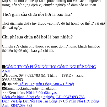
Một số lỗi nhỏ có thể tự khắc phục, nhưng đối với các lỗi nghiêm
trọng, nên sử dụng dịch vụ chuyên nghiệp để đảm bảo an toàn.
Thời gian sửa chữa nồi hơi là bao lâu?
Thời gian sửa chữa tùy thuộc vào mức độ hư hỏng, có thể từ vài giờ
đến vài ngày.
Chi phí sửa chữa nồi hơi là bao nhiêu?
Chi phí sửa chữa phụ thuộc vào mức độ hư hỏng, khách hàng có
thể liên hệ để nhận báo giá chi tiết.
———————————-
CÔNG TY CỔ PHẦN NỒI HƠI CÔNG NGHIỆP ĐÔNG
ANH
Hotline: 0947.093.783 (Mr Thắng – TPKD) – Zalo:
0986.822.393
Địa chỉ:
Tổ 19, Thị trấn Đông Anh – Hà Nội
Email: ibckinhdoanh@gmail.com
>>>Xem thêm:
Nồi hơi đốt dầu, gas
Cách vận hành lò hơi công nghiệp | LH: 0947.093.783
Dịch Vụ Lắp Đặt Nồi Hơi Tại Công Ty Cổ Phần Nồi Hơi Đông
Anh | 0947.093.783