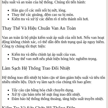
hiệu suất và an toàn của hệ thống. Chúng tôi tiến hành:
Hàn gia cố các mối nối bị nứt, lỏng.
Thay thế các gioăng, đệm cao su bị mòn.
Kiểm tra và xử lý các điểm rò rỉ trên thành nồi hơi.
Thay Thế Và Hiệu Chuẩn Van An Toàn
Van an toàn là bộ phận kiểm soát áp suất của nồi hơi. Nếu van hoạt
động không chính xác, có thể dẫn đến tình trạng quá áp nguy hiểm.
Công ty chúng tôi thực hiện:
Kiểm tra và điều chỉnh lại áp suất của van.
Thay thế van mới nếu phát hiện hỏng hóc nghiêm trọng.
Làm Sạch Hệ Thống Trao Đổi Nhiệt
Hệ thống trao đổi nhiệt bị bám cặn sẽ làm giảm hiệu suất và tiêu tốn
nhiều nhiên liệu. Dịch vụ làm sạch của chúng tôi bao gồm:
Tẩy cáu cặn bằng hóa chất chuyên dụng.
Xử lý cặn bám trên bề mặt ống trao đổi nhiệt.
Đảm bảo hệ thống thông thoáng, tăng hiệu suất truyền nhiệt.
Kiểm Tra Và Sửa Chữa Hệ Thống Điện