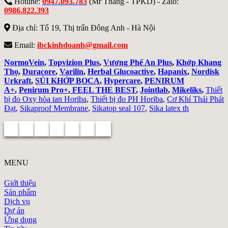
Hotline:
0947.093.783
(Mr Thắng - TPKD) - Zalo:
0986.822.393
Địa chỉ: Tổ 19, Thị trấn Đông Anh - Hà Nội
Email:
ibckinhdoanh@gmail.com
NormoVein
,
Topvizion Plus
,
Vương Phế An Plus
,
Khớp Khang
Thọ
,
Duracore
,
Varilin
,
Herbal Glucoactive
,
Hapanix
,
Nordisk
Urkraft
,
SỦI KHỚP BOCA
,
Hypercare
,
PENIRUM
A+
,
Penirum Pro+
,
FEEL THE BEST
,
Jointlab
,
Mikeliks
,
Thiết
bị đo Oxy hòa tan Horiba
,
Thiết bị đo PH Horiba
,
Cơ Khí Thái Phát
Đạt
,
Sikaproof Membrane
,
Sikatop seal 107
,
Sika latex th
MENU
Giới thiệu
Sản phẩm
Dịch vụ
Dự án
Ứng dụng