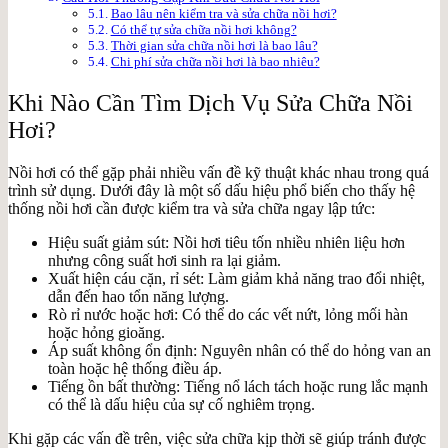
Bao lâu nên kiểm tra và sửa chữa nồi hơi?
Có thể tự sửa chữa nồi hơi không?
Thời gian sửa chữa nồi hơi là bao lâu?
Chi phí sửa chữa nồi hơi là bao nhiêu?
Khi Nào Cần Tìm Dịch Vụ Sửa Chữa Nồi
Hơi?
Nồi hơi có thể gặp phải nhiều vấn đề kỹ thuật khác nhau trong quá
trình sử dụng. Dưới đây là một số dấu hiệu phổ biến cho thấy hệ
thống nồi hơi cần được kiểm tra và sửa chữa ngay lập tức:
Hiệu suất giảm sút: Nồi hơi tiêu tốn nhiều nhiên liệu hơn
nhưng công suất hơi sinh ra lại giảm.
Xuất hiện cáu cặn, rỉ sét: Làm giảm khả năng trao đổi nhiệt,
dẫn đến hao tổn năng lượng.
Rò rỉ nước hoặc hơi: Có thể do các vết nứt, lỏng mối hàn
hoặc hỏng gioăng.
Áp suất không ổn định: Nguyên nhân có thể do hỏng van an
toàn hoặc hệ thống điều áp.
Tiếng ồn bất thường: Tiếng nổ lách tách hoặc rung lắc mạnh
có thể là dấu hiệu của sự cố nghiêm trọng.
Khi gặp các vấn đề trên, việc sửa chữa kịp thời sẽ giúp tránh được