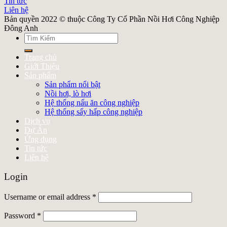
Tin tức
Liên hệ
Bản quyền 2022 © thuộc Công Ty Cổ Phần Nồi Hơi Công Nghiệp
Đông Anh
Search
for:
Trang chủ
Giới Thiệu
Sản phẩm
Sản phẩm nổi bật
Nồi hơi, lò hơi
Hệ thống nấu ăn công nghiệp
Hệ thống sấy hấp công nghiệp
Dịch vụ
Dự Án
Ứng dụng
Tin tức
Liên hệ
Login
Username or email address
*
Password
*