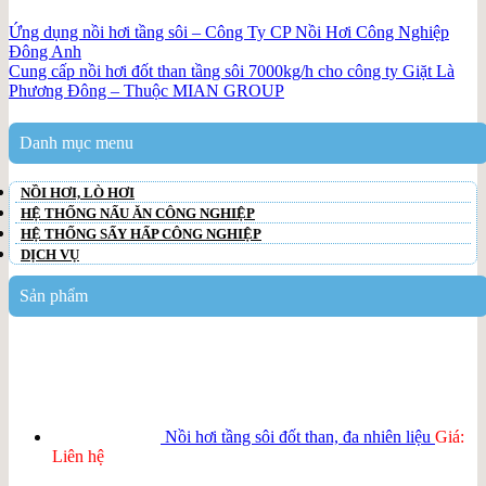
Ứng dụng nồi hơi tầng sôi – Công Ty CP Nồi Hơi Công Nghiệp
Đông Anh
Cung cấp nồi hơi đốt than tầng sôi 7000kg/h cho công ty Giặt Là
Phương Đông – Thuộc MIAN GROUP
Danh mục menu
NỒI HƠI, LÒ HƠI
HỆ THỐNG NẤU ĂN CÔNG NGHIỆP
HỆ THỐNG SẤY HẤP CÔNG NGHIỆP
DỊCH VỤ
Sản phẩm
Nồi hơi tầng sôi đốt than, đa nhiên liệu
Giá:
Liên hệ