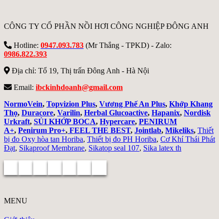
CÔNG TY CỔ PHẦN NỒI HƠI CÔNG NGHIỆP ĐÔNG ANH
Hotline:
0947.093.783
(Mr Thắng - TPKD) - Zalo:
0986.822.393
Địa chỉ: Tổ 19, Thị trấn Đông Anh - Hà Nội
Email:
ibckinhdoanh@gmail.com
NormoVein
,
Topvizion Plus
,
Vương Phế An Plus
,
Khớp Khang
Thọ
,
Duracore
,
Varilin
,
Herbal Glucoactive
,
Hapanix
,
Nordisk
Urkraft
,
SỦI KHỚP BOCA
,
Hypercare
,
PENIRUM
A+
,
Penirum Pro+
,
FEEL THE BEST
,
Jointlab
,
Mikeliks
,
Thiết
bị đo Oxy hòa tan Horiba
,
Thiết bị đo PH Horiba
,
Cơ Khí Thái Phát
Đạt
,
Sikaproof Membrane
,
Sikatop seal 107
,
Sika latex th
MENU