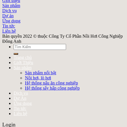
Giới thiệu
Sản phẩm
Dịch vụ
Dự án
Ứng dụng
Tin tức
Liên hệ
Bản quyền 2022 © thuộc Công Ty Cổ Phần Nồi Hơi Công Nghiệp
Đông Anh
Search
for:
Trang chủ
Giới Thiệu
Sản phẩm
Sản phẩm nổi bật
Nồi hơi, lò hơi
Hệ thống nấu ăn công nghiệp
Hệ thống sấy hấp công nghiệp
Dịch vụ
Dự Án
Ứng dụng
Tin tức
Liên hệ
Login