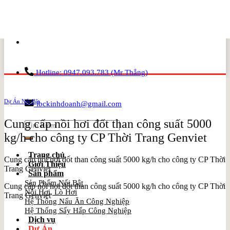
Skip
to
content
Hotline: 0947.093.783 (Mr Thắng)
Dự Án Nổi Bật
ibckinhdoanh@gmail.com
Cung cấp nồi hơi đốt than công suất 5000
Search
for:
kg/h cho công ty CP Thời Trang Genviet
Trang chủ
Cung cấp nồi hơi đốt than công suất 5000 kg/h cho công ty CP Thời
Giới Thiệu
Trang Genviet
Sản phẩm
Sản Phẩm Nổi Bật
Cung cấp nồi hơi đốt than công suất 5000 kg/h cho công ty CP Thời
Nồi Hơi, Lò Hơi
Trang Genviet
Hệ Thống Nấu Ăn Công Nghiệp
Hệ Thống Sấy Hấp Công Nghiệp
Dịch vụ
Dự Án