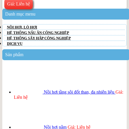
Giá: Liên hệ
Danh mục menu
NỒI HƠI, LÒ HƠI
HỆ THỐNG NẤU ĂN CÔNG NGHIỆP
HỆ THỐNG SẤY HẤP CÔNG NGHIỆP
DỊCH VỤ
Sản phẩm
Nồi hơi tầng sôi đốt than, đa nhiên liệu
Giá:
Liên hệ
Nồi hơi nằm
Giá: Liên hệ