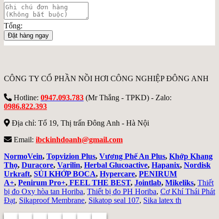
Tổng:
Đặt hàng ngay
CÔNG TY CỔ PHẦN NỒI HƠI CÔNG NGHIỆP ĐÔNG ANH
Hotline:
0947.093.783
(Mr Thắng - TPKD) - Zalo:
0986.822.393
Địa chỉ: Tổ 19, Thị trấn Đông Anh - Hà Nội
Email:
ibckinhdoanh@gmail.com
NormoVein
,
Topvizion Plus
,
Vương Phế An Plus
,
Khớp Khang
Thọ
,
Duracore
,
Varilin
,
Herbal Glucoactive
,
Hapanix
,
Nordisk
Urkraft
,
SỦI KHỚP BOCA
,
Hypercare
,
PENIRUM
A+
,
Penirum Pro+
,
FEEL THE BEST
,
Jointlab
,
Mikeliks
,
Thiết
bị đo Oxy hòa tan Horiba
,
Thiết bị đo PH Horiba
,
Cơ Khí Thái Phát
Đạt
,
Sikaproof Membrane
,
Sikatop seal 107
,
Sika latex th