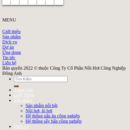
MENU
Giới thiệu
Sản phẩm
Dịch vụ
Dự án
Ứng dụng
Tin tức
Liên hệ
Bản quyền 2022 © thuộc Công Ty Cổ Phần Nồi Hơi Công Nghiệp
Đông Anh
Search
for:
Trang chủ
Giới Thiệu
Sản phẩm
Sản phẩm nổi bật
Nồi hơi, lò hơi
Hệ thống nấu ăn công nghiệp
Hệ thống sấy hấp công nghiệp
Dịch vụ