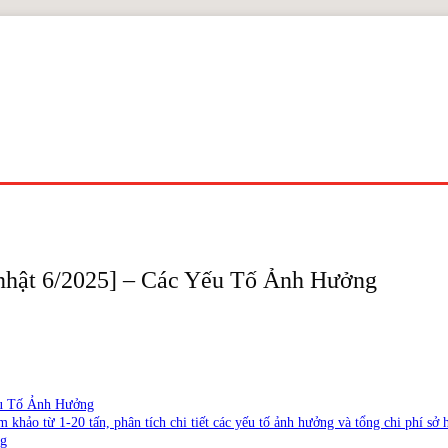
 nhật 6/2025] – Các Yếu Tố Ảnh Hưởng
ếu Tố Ảnh Hưởng
 khảo từ 1-20 tấn, phân tích chi tiết các yếu tố ảnh hưởng và tổng chi phí sở
ng