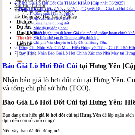
Sản Phẩm Nổi Bật
Bảng Giá Lò Hơi Đốt Củi THAM KHẢO [Cập nhật T6/2025]
Nồi Hơi, Lò Hơi
Phân Tích Chi Tiết: 7 Yếu Tố “Vàng” Quyết Định Giá Lò Hơi Của
Hệ Thống Nấu Ăn Công Nghiệp
Công suất (Tấn hơi/giờ):
Hệ Thống Sấy Hấp Công Nghiệp
Áp suất làm việc (Bar):
Dịch vụ
Công nghệ buồng đốt:
Dự Án
Mức độ tự động hóa:
Ứng dụng
Thiết bị phụ trợ đi kèm: Giá của một hệ thống hoàn chỉnh khô
Vật liệu chế tạo & Thương hiệu thiết bị:
Tin tức
Chi phí Vận chuyển & Lắp đặt tại Hưng Yên:
Liên hệ
Đừng Chỉ Nhìn Vào Giá Mua: Hiểu Đúng về “Tổng Chi Phí Sở Hữ
Quy Trình Nhận Báo Giá Lò Hơi Chính Xác cho Nhà Máy tại Hưn
Search
for:
Báo Giá Lò Hơi Đốt Củi
tại Hưng Yên [Cậ
Nhận báo giá lò hơi đốt củi tại Hưng Yên. Cu
và tổng chi phí sở hữu (TCO).
Báo Giá Lò Hơi Đốt Củi tại Hưng Yên: H
Bạn đang tìm hiểu
giá lò hơi đốt củi tại Hưng Yên
để lập ngân sách
định đến con số cuối cùng?
Nếu vậy, bạn đã đến đúng nơi.