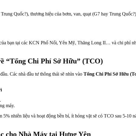
 Trung Quốc?), thương hiệu của bơm, van, quạt (G7 hay Trung Quốc?) 
 của bạn tại các KCN Phố Nối, Yên Mỹ, Thăng Long II… và chi phí nhân 
về “Tổng Chi Phí Sở Hữu” (TCO)
 đầu. Các nhà đầu tư thông thái sẽ nhìn vào
Tổng Chi Phí Sở Hữu (To
ì
.
ừng máy.
ệm 5% nhiên liệu và hoạt động bền bỉ, ít hỏng vặt sẽ có TCO sau 5-10
c cho Nhà Máy tại Hưng Yên