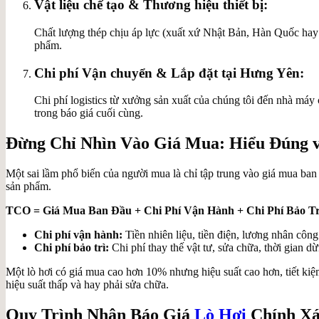
Vật liệu chế tạo & Thương hiệu thiết bị:
Chất lượng thép chịu áp lực (xuất xứ Nhật Bản, Hàn Quốc hay
phẩm.
Chi phí Vận chuyển & Lắp đặt tại Hưng Yên:
Chi phí logistics từ xưởng sản xuất của chúng tôi đến nhà máy
trong báo giá cuối cùng.
Đừng Chỉ Nhìn Vào Giá Mua: Hiểu Đúng 
Một sai lầm phổ biến của người mua là chỉ tập trung vào giá mua ban
sản phẩm.
TCO = Giá Mua Ban Đầu + Chi Phí Vận Hành + Chi Phí Bảo Tr
Chi phí vận hành:
Tiền nhiên liệu, tiền điện, lương nhân công
Chi phí bảo trì:
Chi phí thay thế vật tư, sửa chữa, thời gian d
Một lò hơi có giá mua cao hơn 10% nhưng hiệu suất cao hơn, tiết ki
hiệu suất thấp và hay phải sửa chữa.
Quy Trình Nhận Báo Giá
Lò Hơi
Chính Xá