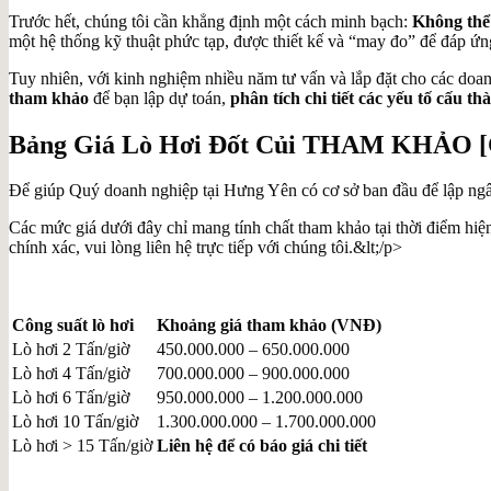
Trước hết, chúng tôi cần khẳng định một cách minh bạch:
Không thể 
một hệ thống kỹ thuật phức tạp, được thiết kế và “may đo” để đáp ứng
Tuy nhiên, với kinh nghiệm nhiều năm tư vấn và lắp đặt cho các doan
tham khảo
để bạn lập dự toán,
phân tích chi tiết các yếu tố cấu th
Bảng Giá Lò Hơi Đốt Củi THAM KHẢO [C
Để giúp Quý doanh nghiệp tại Hưng Yên có cơ sở ban đầu để lập ngân
Các mức giá dưới đây chỉ mang tính chất tham khảo tại thời điểm hiện
chính xác, vui lòng liên hệ trực tiếp với chúng tôi.&lt;/p>
Công suất lò hơi
Khoảng giá tham khảo (VNĐ)
Lò hơi 2 Tấn/giờ
450.000.000 – 650.000.000
Lò hơi 4 Tấn/giờ
700.000.000 – 900.000.000
Lò hơi 6 Tấn/giờ
950.000.000 – 1.200.000.000
Lò hơi 10 Tấn/giờ
1.300.000.000 – 1.700.000.000
Lò hơi > 15 Tấn/giờ
Liên hệ để có báo giá chi tiết