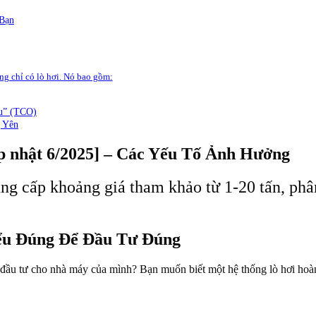
 Bạn
ng chỉ có lò hơi. Nó bao gồm:
u” (TCO)
g Yên
p nhật 6/2025] – Các Yếu Tố Ảnh Hưởng
ng cấp khoảng giá tham khảo từ 1-20 tấn, phân
iểu Đúng Để Đầu Tư Đúng
 đầu tư cho nhà máy của mình? Bạn muốn biết một hệ thống lò hơi hoàn