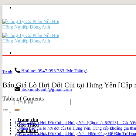
Skip
to
content
Hotline: 0947.093.783 (Mr Thắng)
Tin tức
Báo Giá Lò Hơi Đốt Củi tại Hưng Yên [Cập
ibckinhdoanh@gmail.com
Table of Contents
Search
for:
Trang chủ
Báo Giá Lò Hơi Đốt Củi tại Hưng Yên [Cập nhật 6/2025] – Các Y
Giới Thiệu
Nhận báo giá lò hơi đốt củi tại Hưng Yên. Cung cấp khoảng giá tham
Sản phẩm
Báo Giá Lò Hơi Đốt Củi tại Hưng Yên: Hiểu Đúng Để Đầu Tư Đú