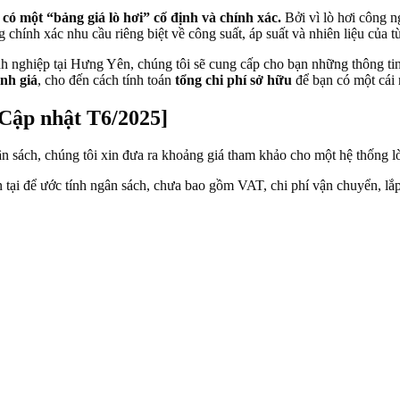
có một “bảng giá lò hơi” cố định và chính xác.
Bởi vì lò hơi công n
 chính xác nhu cầu riêng biệt về công suất, áp suất và nhiên liệu của 
h nghiệp tại Hưng Yên, chúng tôi sẽ cung cấp cho bạn những thông tin 
ành giá
, cho đến cách tính toán
tổng chi phí sở hữu
để bạn có một cái n
ập nhật T6/2025]
 sách, chúng tôi xin đưa ra khoảng giá tham khảo cho một hệ thống lò
 tại để ước tính ngân sách, chưa bao gồm VAT, chi phí vận chuyển, lắp 