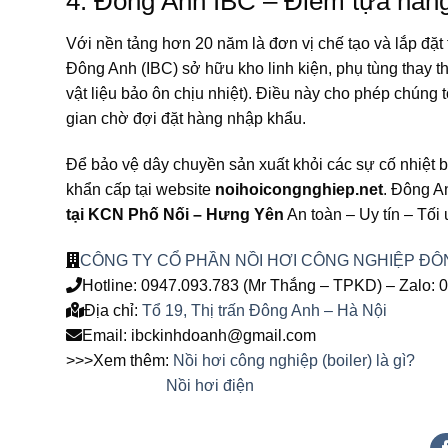
4. Đông Anh IBC – Điểm tựa năng
Với nền tảng hơn 20 năm là đơn vị chế tạo và lắp đặt
Đông Anh (IBC) sở hữu kho linh kiện, phụ tùng thay t
vật liệu bảo ôn chịu nhiệt). Điều này cho phép chúng tô
gian chờ đợi đặt hàng nhập khẩu.
Để bảo vệ dây chuyền sản xuất khỏi các sự cố nhiệt bấ
khẩn cấp tại website
noihoicongnghiep.net
. Đông A
tại KCN Phố Nối – Hưng Yên
An toàn – Uy tín – Tối
CÔNG TY CỔ PHẦN NỒI HƠI CÔNG NGHIỆP ĐÔ
Hotline: 0947.093.783 (Mr Thắng – TPKD) – Zalo: 
Địa chỉ:
Tổ 19, Thị trấn Đông Anh – Hà Nội
Email: ibckinhdoanh@gmail.com
>>>Xem thêm:
Nồi hơi công nghiệp (boiler) là gì?
Nồi hơi điện