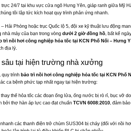
g trực 24/7 tại khu vực cửa ngõ Hưng Yên, giáp ranh giữa Mỹ H
úng tôi lập tức kích hoạt quy trình phản ứng nhanh.
i – Hải Phòng hoặc trục Quốc lộ 5, đội xe kỹ thuật lưu động ma
ổng nhà máy của bạn trong vòng
dưới 2 giờ đồng hồ
, bất kể ng
o trì nồi hơi công nghiệp hỏa tốc tại KCN Phố Nối – Hưng 
h địa lý.
n sâu tại hiện trường nhà xưởng
 quy trình
bảo trì nồi hơi công nghiệp hỏa tốc tại KCN Phố N
các ca bệnh phức tạp nhất ngay tại hiện trường:
thay thế hỏa tốc các đoạn ống lửa, ống nước bị rò rỉ, bục vỡ do
n bởi thợ hàn áp lực cao đạt chuẩn
TCVN 6008:2010
, đảm bảo
nhanh các thanh điện trở chùm SUS304 bị cháy (đối với nồi hơi
 hoặc lập trình lại tủ điều khiển PLC bị chập nhiễu.