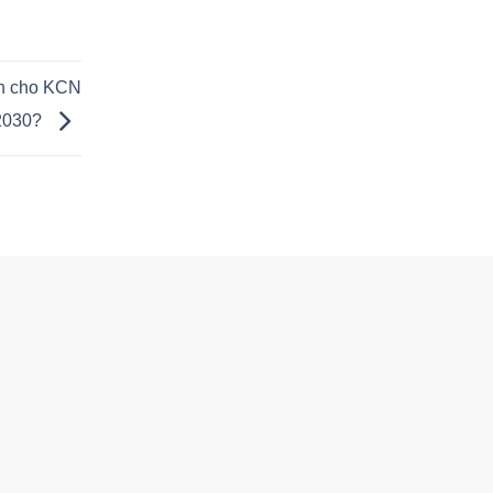
ẩn cho KCN
 2030?