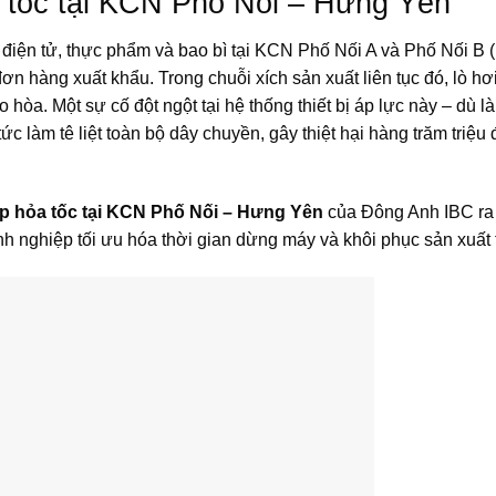
a tốc tại KCN Phố Nối – Hưng Yên
 điện tử, thực phẩm và bao bì tại KCN Phố Nối A và Phố Nối B
n hàng xuất khẩu. Trong chuỗi xích sản xuất liên tục đó, lò hơi
 hòa. Một sự cố đột ngột tại hệ thống thiết bị áp lực này – dù l
 tức làm tê liệt toàn bộ dây chuyền, gây thiệt hại hàng trăm triệu
iệp hỏa tốc tại KCN Phố Nối – Hưng Yên
của Đông Anh IBC ra
h nghiệp tối ưu hóa thời gian dừng máy và khôi phục sản xuất t