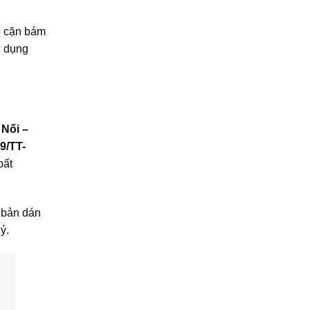
p cặn bám
ử dụng
 Nối –
9/TT-
bất
n bản dán
ý.