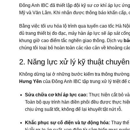
Đông Anh IBC đã thiết lập đội kỹ sư cơ khí áp lực ứn
Mỹ và Văn Lâm. Khi nhận được thông báo khẩn cấp, ch
Bằng việc tối ưu hóa lộ trình qua tuyến cao tốc Hà Nộ
đủ trang thiết bị đo đạc, máy hàn áp lực sẽ áp sát c
khung giờ cao điểm tắc nghẽn giao thông. Dịch vụ
bả
chúng tôi loại bỏ hoàn toàn các rào cản về khoảng các
2. Năng lực xử lý kỹ thuật chuyê
Không dừng lại ở những bước kiểm tra thông thường,
Hưng Yên
của Đông Anh IBC tập trung xử lý triệt để 
Sửa chữa cơ khí áp lực cao:
Thực hiện cắt bỏ và 
Toàn bộ quy trình hàn điền phôi đều được thực hiệ
chịu ứng suất tốt, không để lại khuyết tật nứt rỗ.
Khắc phục sự cố điện và tự động hóa:
Thay thế 
lý lỗi rơ-le áp suất, van điện từ cảm biến mực nước