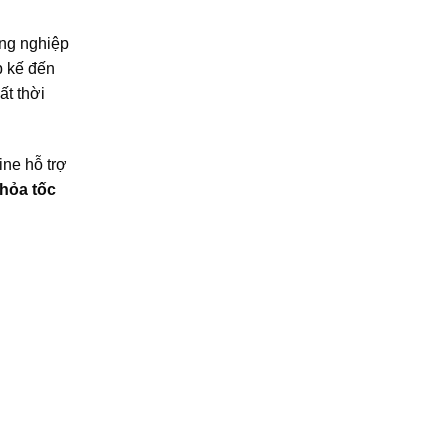
ông nghiệp
p kế đến
ất thời
ine hỗ trợ
 hỏa tốc