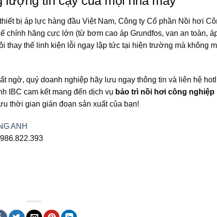
 lượng tin cậy của mọi nhà máy
 thiết bị áp lực hàng đầu Việt Nam, Công ty Cổ phần Nồi hơi C
hế chính hãng cực lớn (từ bơm cao áp Grundfos, van an toàn, á
i thay thế linh kiện lỗi ngay lập tức tại hiện trường mà không m
t ngờ, quý doanh nghiệp hãy lưu ngay thông tin và liên hệ hotl
nh IBC cam kết mang đến dịch vụ
bảo trì nồi hơi công nghiệp
 ưu thời gian gián đoạn sản xuất của bạn!
NG ANH
0986.822.393