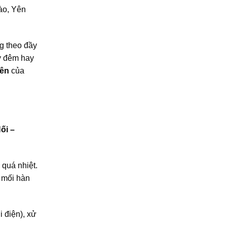
ào, Yên
ng theo đầy
ày đêm hay
Yên
của
ối –
 quá nhiệt.
 mối hàn
 điện), xử