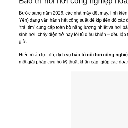
Bảo trì nồi hơi công nghiệp hỏ
Bước sang năm 2026, các nhà máy dệt may, linh kiện
Yên) đang vận hành hết công suất để kịp tiến độ các đơ
“trái tim” cung cấp toàn bộ năng lượng nhiệt và hơi bão
sinh hơi, cháy điện trở hay lỗi tủ điều khiển – đều lập
giờ.
Hiểu rõ áp lực đó, dịch vụ
bảo trì nồi hơi công ngh
một giải pháp cứu hộ kỹ thuật khẩn cấp, giúp các doan