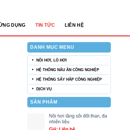
arch
:
ỨNG DỤNG
TIN TỨC
LIÊN HỆ
DANH MỤC MENU
NỒI HƠI, LÒ HƠI
HỆ THỐNG NẤU ĂN CÔNG NGHIỆP
HỆ THỐNG SẤY HẤP CÔNG NGHIỆP
DỊCH VỤ
SẢN PHẨM
Nồi hơi tầng sôi đốt than, đa
nhiên liệu
Giá: Liên hệ