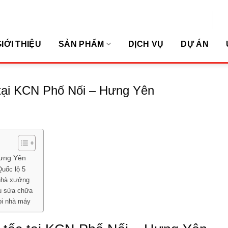
Se
r Thắng)
ibckinhdoanh@gmail.com
for
IỚI THIỆU
SẢN PHẨM
DỊCH VỤ
DỰ ÁN
c tại KCN Phố Nối – Hưng Yên
Hưng Yên
Quốc lộ 5
 nhà xưởng
au sửa chữa
ọi nhà máy