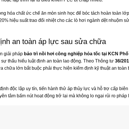
ng hóa chất ức chế ăn mòn sinh học để bóc tách hoàn toàn lớ
 20%
hiệu suất trao đổi nhiệt cho các lò hơi ngành dệt nhuộm s
định an toàn áp lực sau sửa chữa
ọn giải pháp
bảo trì nồi hơi công nghiệp hỏa tốc tại KCN Phố
 sự thấu hiểu luật định an toàn lao động. Theo Thông tư
36/201
 sửa chữa lớn bắt buộc phải thực hiện kiểm định kỹ thuật an toàn 
nh độc lập uy tín, tiến hành thử áp thủy lực và hỗ trợ cấp biê
ên tâm bấm nút hoạt động trở lại mà không lo ngại rủi ro pháp l