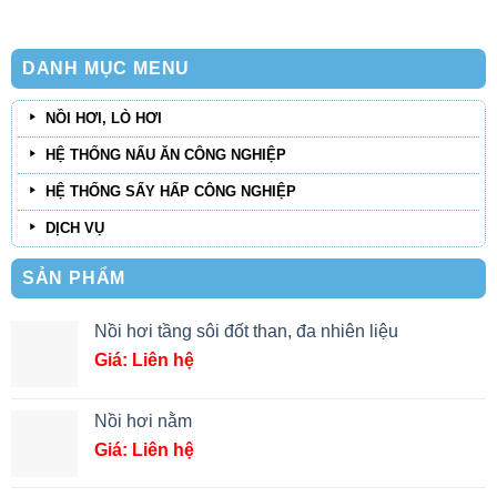
DANH MỤC MENU
NỒI HƠI, LÒ HƠI
HỆ THỐNG NẤU ĂN CÔNG NGHIỆP
HỆ THỐNG SẤY HẤP CÔNG NGHIỆP
DỊCH VỤ
SẢN PHẨM
Nồi hơi tầng sôi đốt than, đa nhiên liệu
Giá: Liên hệ
Nồi hơi nằm
Giá: Liên hệ