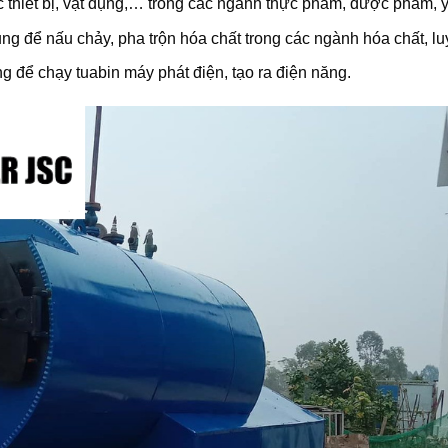
ác thiết bị, vật dụng,… trong các ngành thực phẩm, dược phẩm, 
ng để nấu chảy, pha trộn hóa chất trong các ngành hóa chất, l
 để chạy tuabin máy phát điện, tạo ra điện năng.