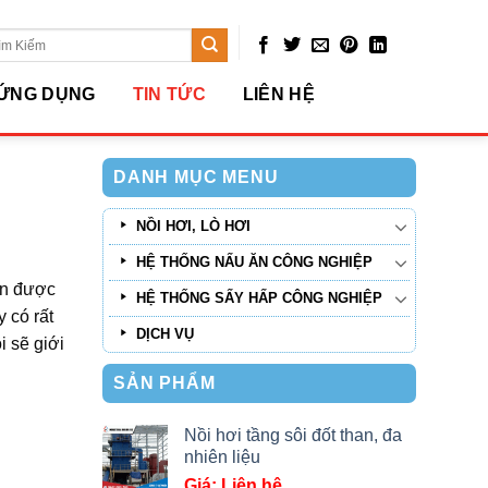
arch
:
ỨNG DỤNG
TIN TỨC
LIÊN HỆ
DANH MỤC MENU
NỒI HƠI, LÒ HƠI
HỆ THỐNG NẤU ĂN CÔNG NGHIỆP
họn được
HỆ THỐNG SẤY HẤP CÔNG NGHIỆP
y có rất
DỊCH VỤ
i sẽ giới
SẢN PHẨM
Nồi hơi tầng sôi đốt than, đa
nhiên liệu
Giá: Liên hệ