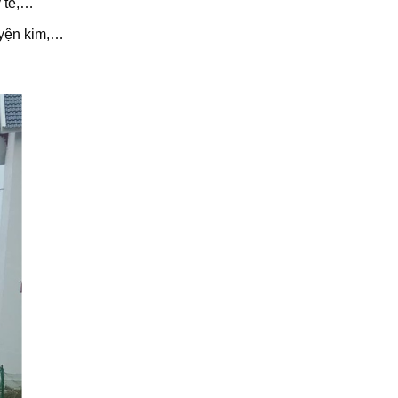
y tế,…
uyện kim,…