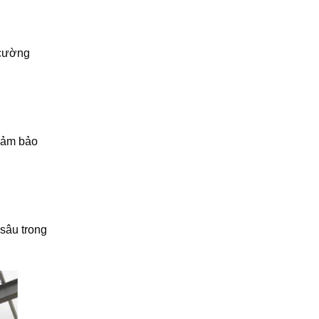
 cường
đảm bảo
sâu trong