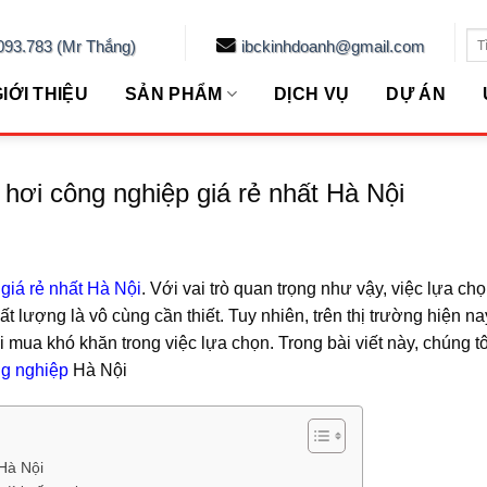
Se
093.783 (Mr Thắng)
ibckinhdoanh@gmail.com
for
IỚI THIỆU
SẢN PHẨM
DỊCH VỤ
DỰ ÁN
ò hơi công nghiệp giá rẻ nhất Hà Nội
 giá rẻ nhất Hà Nội
. Với vai trò quan trọng như vậy, việc lựa c
ất lượng là vô cùng cần thiết. Tuy nhiên, trên thị trường hiện na
mua khó khăn trong việc lựa chọn. Trong bài viết này, chúng tô
ng nghiệp
Hà Nội
 Hà Nội