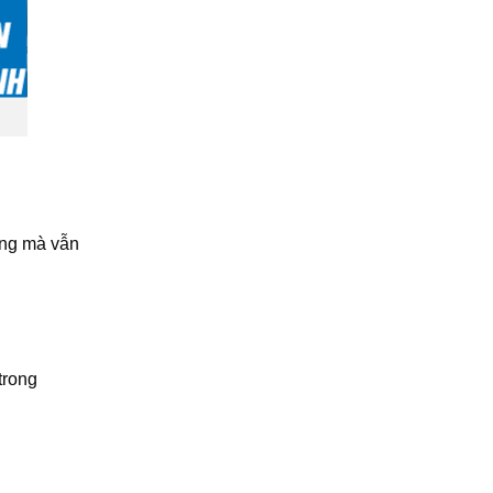
àng mà vẫn
trong