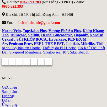
Hotline:
0947.093.783
(Mr Thắng - TPKD) - Zalo:
0986.822.393
Địa chỉ: Tổ 19, Thị trấn Đông Anh - Hà Nội
Email:
ibckinhdoanh@gmail.com
NormoVein
,
Topvizion Plus
,
Vương Phế An Plus
,
Khớp Khang
Thọ
,
Duracore
,
Varilin
,
Herbal Glucoactive
,
Hapanix
,
Nordisk
Urkraft
,
SỦI KHỚP BOCA
,
Hypercare
,
PENIRUM
A+
,
Penirum Pro+
,
FEEL THE BEST
,
Jointlab
,
Mikeliks
,
Thiết
bị đo Oxy hòa tan Horiba
,
Thiết bị đo PH Horiba
,
Cơ Khí Thái Phát
Đạt
,
Sikaproof Membrane
,
Sikatop seal 107
,
Sika latex th
MENU
Giới thiệu
Sản phẩm
Dịch vụ
Dự án
Ứng dụng