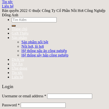
Tin tức
Liên hệ
Bản quyền 2022 © thuộc Công Ty Cổ Phần Nồi Hơi Công Nghiệp
Đông Anh
Search
for:
Trang chủ
Giới Thiệu
Sản phẩm
Sản phẩm nổi bật
Nồi hơi, lò hơi
Hệ thống nấu ăn công nghiệp
Hệ thống sấy hấp công nghiệp
Dịch vụ
Dự Án
Ứng dụng
Tin tức
Liên hệ
Login
Username or email address
*
Password
*