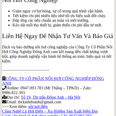
Nồi Hơi Công Nghiệp
Giảm nguy cơ hư hỏng, sự cố trong quá trình vận hành.
Tiết kiệm chi phí nhiên liệu nhờ tối ưu hiệu suất đốt cháy.
Đáp ứng các tiêu chuẩn an toàn và môi trường.
Kéo dài tuổi thọ thiết bị, giảm thiểu chi phí đầu tư mới.
Liên Hệ Ngay Để Nhận Tư Vấn Và Báo Giá
Dịch vụ bảo dưỡng nồi hơi công nghiệp của Công Ty Cổ Phần Nồi
Hơi Công Nghiệp Đông Anh cam kết mang đến chất lượng vượt
trội, giúp doanh nghiệp vận hành hệ thống an toàn, hiệu quả và tiết
kiệm.
———————————-
CÔNG TY CỔ PHẦN NỒI HƠI CÔNG NGHIỆP ĐÔNG
ANH
Hotline: 0947.093.783 (Mr Thắng – TPKD) – Zalo:
0986.822.393
Địa chỉ:
Tổ 19, Thị trấn Đông Anh – Hà Nội
Email: ibckinhdoanh@gmail.com
>>>Xem thêm:
nồi hơi điện
Công Nghệ Lò Hơi Điện – Xu Hướng Sản Xuất Hiện Đại
Cách vận hành lò hơi công nghiệp | LH: 0947.093.783