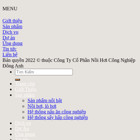
MENU
Giới thiệu
Sản phẩm
Dịch vụ
Dự án
Ứng dụng
Tin tức
Liên hệ
Bản quyền 2022 © thuộc Công Ty Cổ Phần Nồi Hơi Công Nghiệp
Đông Anh
Search
for:
Trang chủ
Giới Thiệu
Sản phẩm
Sản phẩm nổi bật
Nồi hơi, lò hơi
Hệ thống nấu ăn công nghiệp
Hệ thống sấy hấp công nghiệp
Dịch vụ
Dự Án
Ứng dụng
Tin tức