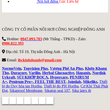
Nồi hơi đứng
Giá: Liên hệ
CÔNG TY CỔ PHẦN NỒI HƠI CÔNG NGHIỆP ĐÔNG ANH
Hotline:
0947.093.783
(Mr Thắng - TPKD) - Zalo:
0986.822.393
Địa chỉ: Tổ 19, Thị trấn Đông Anh - Hà Nội
Email:
ibckinhdoanh@gmail.com
NormoVein
,
Topvizion Plus
,
Vương Phế An Plus
,
Khớp Khang
Thọ
,
Duracore
,
Varilin
,
Herbal Glucoactive
,
Hapanix
,
Nordisk
Urkraft
,
SỦI KHỚP BOCA
,
Hypercare
,
PENIRUM
A+
,
Penirum Pro+
,
FEEL THE BEST
,
Jointlab
,
Mikeliks
,
Thiết
bị đo Oxy hòa tan Horiba
,
Thiết bị đo PH Horiba
,
Cơ Khí Thái Phát
Đạt
,
Sikaproof Membrane
,
Sikatop seal 107
,
Sika latex th