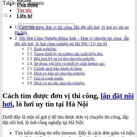
Table of Contents
Ứng dụng
Tin tức
Liên hệ
Search
Cách tìm được đơn vị thi công, lắp đặt nồi hơi, lò hơi uy tín tại
for:
Hà Nội
Nồi Hơi Công Nghiệp Đông Anh – Đơn vị chuyên thi công, lắp
đặt nồi hơi, lò hơi công nghiệp tại Hà Nội | Uy tín #1
Kinh nghiệm:
Trang thiết bị và xưởng sản xuất hiện đại:
Đội ngũ kỹ sư và thợ chuyên nghiệp:
Sử dụng vật liệu và thiết bị chất lượng cao:
Chính sách bảo hành rõ ràng:
Dịch vụ bảo trì chuyên nghiệp:
Giá cả cạnh tranh:
Dịch vụ tư vấn chuyên nghiệp:
Cách tìm được đơn vị thi công,
lắp đặt nồi
hơi
, lò hơi uy tín tại Hà Nội
Dưới đây là một số gợi ý để tìm được đơn vị chuyên thi công, lắp
đặt nồi hơi, lò hơi công nghiệp tại Hà Nội:
Tìm kiếm thông tin trên internet. Đây là cách đơn giản và hiệu