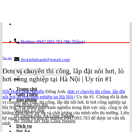
Skip
to
content
Hotline: 0947.093.783 (Mr Thắng)
Tin tức
ibckinhdoanh@gmail.com
Đơn vị chuyên thi công, lắp đặt nồi hơi, lò
Search
for:
hơi công nghiệp tại Hà Nội | Uy tín #1
Trang chủ
Nồi Hơi Công Nghiệp
Đông Anh,
đơn vị chuyên thi công, lắp đặt
Giới Thiệu
nồi hơi, lò hơi công nghiệp tại Hà Nội
| Uy tín #1. Chúng tôi là đơn
Sản phẩm
vị chuyên sản xuất, thi công, lắp đặt nồi hơi, lò hơi công nghiệp tại
Sản Phẩm Nổi Bật
Hà Nội. Với nhiều năm kinh nghiệm trong lĩnh vực này, công ty đã
Nồi Hơi, Lò Hơi
khẳng định được uy tín và chất lượng của mình trên thị trường. Liên
Hệ Thống Nấu Ăn Công Nghiệp
hệ ngay chúng tôi qua số hotline 0947.093.783 để được tư vấn tốt
Hệ Thống Sấy Hấp Công Nghiệp
nhất
Dịch vụ
Dự Án