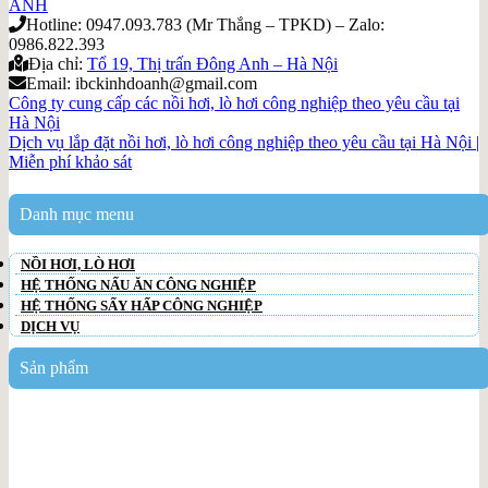
ANH
Hotline: 0947.093.783 (Mr Thắng – TPKD) – Zalo:
0986.822.393
Địa chỉ:
Tổ 19, Thị trấn Đông Anh – Hà Nội
Email: ibckinhdoanh@gmail.com
Công ty cung cấp các nồi hơi, lò hơi công nghiệp theo yêu cầu tại
Hà Nội
Dịch vụ lắp đặt nồi hơi, lò hơi công nghiệp theo yêu cầu tại Hà Nội |
Miễn phí khảo sát
Danh mục menu
NỒI HƠI, LÒ HƠI
HỆ THỐNG NẤU ĂN CÔNG NGHIỆP
HỆ THỐNG SẤY HẤP CÔNG NGHIỆP
DỊCH VỤ
Sản phẩm