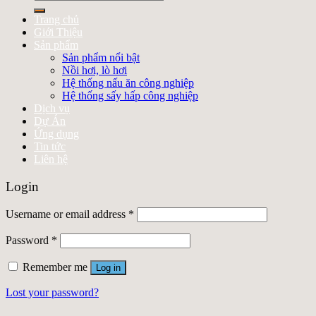
for:
Trang chủ
Giới Thiệu
Sản phẩm
Sản phẩm nổi bật
Nồi hơi, lò hơi
Hệ thống nấu ăn công nghiệp
Hệ thống sấy hấp công nghiệp
Dịch vụ
Dự Án
Ứng dụng
Tin tức
Liên hệ
Login
Username or email address
*
Password
*
Remember me
Log in
Lost your password?