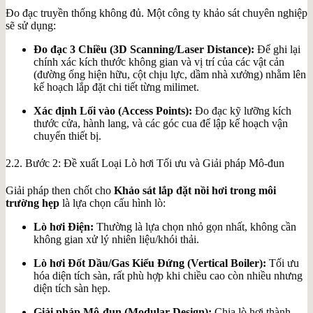
Đo đạc truyền thống không đủ. Một công ty khảo sát chuyên nghiệp
sẽ sử dụng:
Đo đạc 3 Chiều (3D Scanning/Laser Distance):
Để ghi lại
chính xác kích thước không gian và vị trí của các vật cản
(đường ống hiện hữu, cột chịu lực, dầm nhà xưởng) nhằm lên
kế hoạch lắp đặt chi tiết từng milimet.
Xác định Lối vào (Access Points):
Đo đạc kỹ lưỡng kích
thước cửa, hành lang, và các góc cua để lập kế hoạch vận
chuyển thiết bị.
2.2. Bước 2: Đề xuất Loại Lò hơi Tối ưu và Giải pháp Mô-đun
Giải pháp then chốt cho
Khảo sát lắp đặt nồi hơi trong môi
trường hẹp
là lựa chọn cấu hình lò:
Lò hơi Điện:
Thường là lựa chọn nhỏ gọn nhất, không cần
không gian xử lý nhiên liệu/khói thải.
Lò hơi Đốt Dầu/Gas Kiểu Đứng (Vertical Boiler):
Tối ưu
hóa diện tích sàn, rất phù hợp khi chiều cao còn nhiều nhưng
diện tích sàn hẹp.
Giải pháp Mô-đun (Modular Design):
Chia lò hơi thành