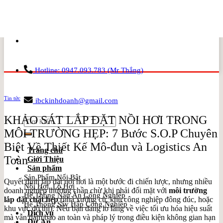
Skip
to
content
Hotline: 0947.093.783 (Mr Thắng)
Tin tức
ibckinhdoanh@gmail.com
KHẢO SÁT LẮP ĐẶT NỒI HƠI TRONG
Search
for:
MÔI TRƯỜNG HẸP: 7 Bước S.O.P Chuyên
Biệt Về Thiết Kế Mô-đun và Logistics An
Trang chủ
Toàn
Giới Thiệu
Sản phẩm
Sản Phẩm Nổi Bật
Quyết định lắp đặt nồi hơi là một bước đi chiến lược, nhưng nhiều
Nồi Hơi, Lò Hơi
doanh nghiệp thường chần chừ khi phải đối mặt với
môi trường
Hệ Thống Nấu Ăn Công Nghiệp
lắp đặt chật hẹp
(nhà xưởng cũ, khu công nghiệp đông đúc, hoặc
Hệ Thống Sấy Hấp Công Nghiệp
khu vực đô thị). Nếu bạn đang lo lắng về việc tối ưu hóa hiệu suất
Dịch vụ
mà vẫn đảm bảo an toàn và pháp lý trong điều kiện không gian hạn
Dự Án