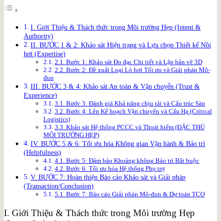
I. Giới Thiệu & Thách thức trong Môi trường Hẹp (Intent &
Authority)
II. BƯỚC 1 & 2: Khảo sát Hiện trạng và Lựa chọn Thiết kế Nồi
hơi (Expertise)
2.1. Bước 1: Khảo sát Đo đạc Chi tiết và Lập bản vẽ 3D
2.2. Bước 2: Đề xuất Loại Lò hơi Tối ưu và Giải pháp Mô-
đun
III. BƯỚC 3 & 4: Khảo sát An toàn & Vận chuyển (Trust &
Experience)
3.1. Bước 3: Đánh giá Khả năng chịu tải và Cấu trúc Sàn
3.2. Bước 4: Lên Kế hoạch Vận chuyển và Cẩu Hạ (Critical
Logistics)
3.3. Khảo sát Hệ thống PCCC và Thoát hiểm (ĐẶC THÙ
MÔI TRƯỜNG HẸP)
IV. BƯỚC 5 & 6: Tối ưu hóa Không gian Vận hành & Bảo trì
(Helpfulness)
4.1. Bước 5: Đảm bảo Khoảng không Bảo trì Bắt buộc
4.2. Bước 6: Tối ưu hóa Hệ thống Phụ trợ
V. BƯỚC 7: Hoàn thiện Báo cáo Khảo sát và Giải pháp
(Transaction/Conclusion)
5.1. Bước 7: Báo cáo Giải pháp Mô-đun & Dự toán TCO
I. Giới Thiệu & Thách thức trong Môi trường Hẹp