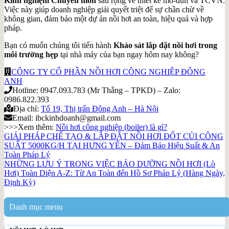
Kinh nghiệm Chuyên môn
sâu rộng về thiết kế mô-đun và TCVN.
Việc này giúp doanh nghiệp giải quyết triệt để sự chần chừ về
không gian, đảm bảo một dự án nồi hơi an toàn, hiệu quả và hợp
pháp.
Bạn có muốn chúng tôi tiến hành
Khảo sát lắp đặt nồi hơi trong
môi trường hẹp
tại nhà máy của bạn ngay hôm nay không?
CÔNG TY CỔ PHẦN NỒI HƠI CÔNG NGHIỆP ĐÔNG
ANH
Hotline: 0947.093.783 (Mr Thắng – TPKD) – Zalo:
0986.822.393
Địa chỉ:
Tổ 19, Thị trấn Đông Anh – Hà Nội
Email: ibckinhdoanh@gmail.com
>>>Xem thêm:
Nồi hơi công nghiệp (boiler) là gì?
GIẢI PHÁP CHẾ TẠO & LẮP ĐẶT NỒI HƠI ĐỐT CỦI CÔNG
SUẤT 5000KG/H TẠI HƯNG YÊN – Đảm Bảo Hiệu Suất & An
Toàn Pháp Lý
NHỮNG LƯU Ý TRONG VIỆC BẢO DƯỠNG NỒI HƠI (Lò
Hơi) Toàn Diện A-Z: Từ An Toàn đến Hồ Sơ Pháp Lý (Hàng Ngày,
Định Kỳ)
Danh mục menu