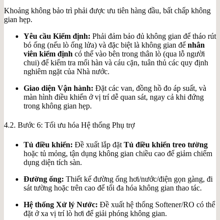
Khoảng không bảo trì phải được ưu tiên hàng đầu, bất chấp không
gian hẹp.
Yêu cầu Kiểm định:
Phải đảm bảo đủ không gian để tháo rút
bó ống (nếu lò ống lửa) và đặc biệt là không gian để
nhân
viên kiểm định
có thể vào bên trong thân lò (qua lỗ người
chui) để kiểm tra mối hàn và cáu cặn, tuân thủ các quy định
nghiêm ngặt của Nhà nước.
Giao diện Vận hành:
Đặt các van, đồng hồ đo áp suất, và
màn hình điều khiển ở vị trí dễ quan sát, ngay cả khi đứng
trong không gian hẹp.
4.2. Bước 6: Tối ưu hóa Hệ thống Phụ trợ
Tủ điều khiển:
Đề xuất lắp đặt
Tủ điều khiển treo tường
hoặc tủ mỏng, tận dụng không gian chiều cao để giảm chiếm
dụng diện tích sàn.
Đường ống:
Thiết kế đường ống hơi/nước/điện gọn gàng, đi
sát tường hoặc trên cao để tối đa hóa không gian thao tác.
Hệ thống Xử lý Nước:
Đề xuất hệ thống Softener/RO có thể
đặt ở xa vị trí lò hơi để giải phóng không gian.