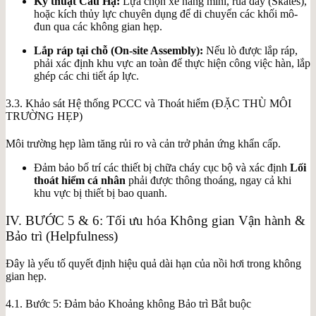
Kỹ thuật Cẩu Hạ:
Lựa chọn xe nâng mini, rùa đẩy (Skates),
hoặc kích thủy lực chuyên dụng để di chuyển các khối mô-
đun qua các không gian hẹp.
Lắp ráp tại chỗ (On-site Assembly):
Nếu lò được lắp ráp,
phải xác định khu vực an toàn để thực hiện công việc hàn, lắp
ghép các chi tiết áp lực.
3.3. Khảo sát Hệ thống PCCC và Thoát hiểm (ĐẶC THÙ MÔI
TRƯỜNG HẸP)
Môi trường hẹp làm tăng rủi ro và cản trở phản ứng khẩn cấp.
Đảm bảo bố trí các thiết bị chữa cháy cục bộ và xác định
Lối
thoát hiểm cá nhân
phải được thông thoáng, ngay cả khi
khu vực bị thiết bị bao quanh.
IV. BƯỚC 5 & 6: Tối ưu hóa Không gian Vận hành &
Bảo trì (Helpfulness)
Đây là yếu tố quyết định hiệu quả dài hạn của nồi hơi trong không
gian hẹp.
4.1. Bước 5: Đảm bảo Khoảng không Bảo trì Bắt buộc