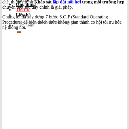
chế, thì quy trình
Khảo sát
lắp đặt nồi hơi
trong môi trường hẹp
Ứng dụng
chuyên biệt sau đây chính là giải pháp.
Tin tức
Liên hệ
Chúng tôi đã xây dựng 7 bước S.O.P (Standard Operating
Procedure) để biến thách thức không gian thành cơ hội tối ưu hóa
Search
hệ thống hơi.
for: