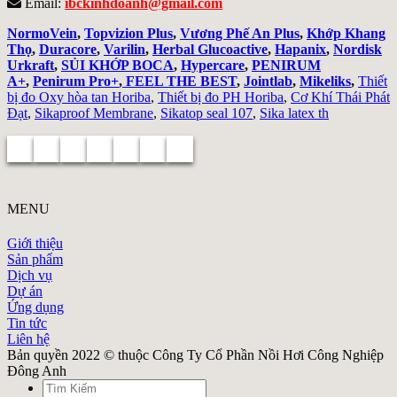
Email:
ibckinhdoanh@gmail.com
NormoVein
,
Topvizion Plus
,
Vương Phế An Plus
,
Khớp Khang
Thọ
,
Duracore
,
Varilin
,
Herbal Glucoactive
,
Hapanix
,
Nordisk
Urkraft
,
SỦI KHỚP BOCA
,
Hypercare
,
PENIRUM
A+
,
Penirum Pro+
,
FEEL THE BEST
,
Jointlab
,
Mikeliks
,
Thiết
bị đo Oxy hòa tan Horiba
,
Thiết bị đo PH Horiba
,
Cơ Khí Thái Phát
Đạt
,
Sikaproof Membrane
,
Sikatop seal 107
,
Sika latex th
MENU
Giới thiệu
Sản phẩm
Dịch vụ
Dự án
Ứng dụng
Tin tức
Liên hệ
Bản quyền 2022 © thuộc Công Ty Cổ Phần Nồi Hơi Công Nghiệp
Đông Anh
Search