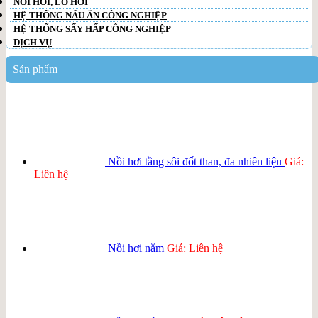
NỒI HƠI, LÒ HƠI
HỆ THỐNG NẤU ĂN CÔNG NGHIỆP
HỆ THỐNG SẤY HẤP CÔNG NGHIỆP
DỊCH VỤ
Sản phẩm
Nồi hơi tầng sôi đốt than, đa nhiên liệu
Giá:
Liên hệ
Nồi hơi nằm
Giá: Liên hệ