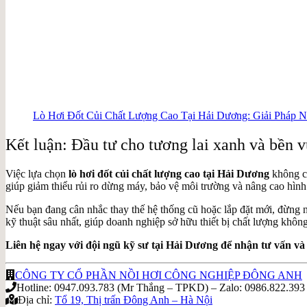
Lò Hơi Đốt Củi Chất Lượng Cao Tại Hải Dương: Giải Pháp 
Kết luận: Đầu tư cho tương lai xanh và bền 
Việc lựa chọn
lò hơi đốt củi chất lượng cao tại Hải Dương
không ch
giúp giảm thiểu rủi ro dừng máy, bảo vệ môi trường và nâng cao hình
Nếu bạn đang cân nhắc thay thế hệ thống cũ hoặc lắp đặt mới, đừng n
kỹ thuật sâu nhất, giúp doanh nghiệp sở hữu thiết bị chất lượng không
Liên hệ ngay với đội ngũ kỹ sư tại Hải Dương để nhận tư vấn và b
CÔNG TY CỔ PHẦN NỒI HƠI CÔNG NGHIỆP ĐÔNG ANH
Hotline: 0947.093.783 (Mr Thắng – TPKD) – Zalo: 0986.822.393
Địa chỉ:
Tổ 19, Thị trấn Đông Anh – Hà Nội