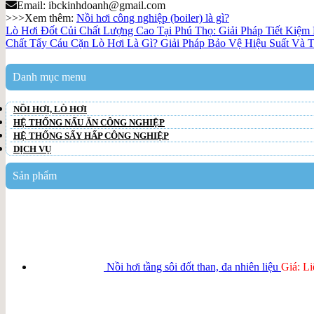
Email: ibckinhdoanh@gmail.com
>>>Xem thêm:
Nồi hơi công nghiệp (boiler) là gì?
Lò Hơi Đốt Củi Chất Lượng Cao Tại Phú Thọ: Giải Pháp Tiết Kiệ
Chất Tẩy Cáu Cặn Lò Hơi Là Gì? Giải Pháp Bảo Vệ Hiệu Suất Và T
Danh mục menu
NỒI HƠI, LÒ HƠI
HỆ THỐNG NẤU ĂN CÔNG NGHIỆP
HỆ THỐNG SẤY HẤP CÔNG NGHIỆP
DỊCH VỤ
Sản phẩm
Nồi hơi tầng sôi đốt than, đa nhiên liệu
Giá: Li