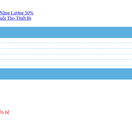
m Năng Lượng 50%
uổi Thọ Thiết Bị
ên hệ