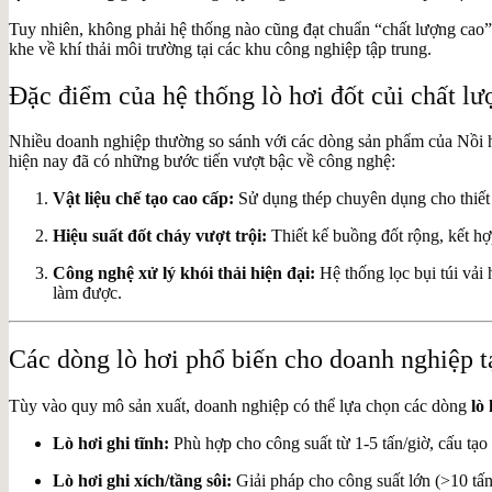
Tuy nhiên, không phải hệ thống nào cũng đạt chuẩn “chất lượng cao”.
khe về khí thải môi trường tại các khu công nghiệp tập trung.
Đặc điểm của hệ thống lò hơi đốt củi chất l
Nhiều doanh nghiệp thường so sánh với các dòng sản phẩm của Nồi h
hiện nay đã có những bước tiến vượt bậc về công nghệ:
Vật liệu chế tạo cao cấp:
Sử dụng thép chuyên dụng cho thiết 
Hiệu suất đốt cháy vượt trội:
Thiết kế buồng đốt rộng, kết hợp
Công nghệ xử lý khói thải hiện đại:
Hệ thống lọc bụi túi vả
làm được.
Các dòng lò hơi phổ biến cho doanh nghiệp 
Tùy vào quy mô sản xuất, doanh nghiệp có thể lựa chọn các dòng
lò
Lò hơi ghi tĩnh:
Phù hợp cho công suất từ 1-5 tấn/giờ, cấu tạo
Lò hơi ghi xích/tầng sôi:
Giải pháp cho công suất lớn (>10 tấn