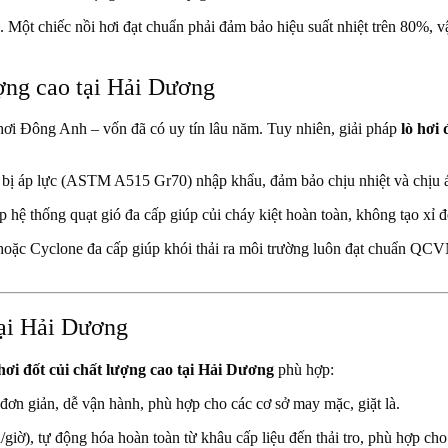
 Một chiếc nồi hơi đạt chuẩn phải đảm bảo hiệu suất nhiệt trên 80%, 
ượng cao tại Hải Dương
ơi Đông Anh – vốn đã có uy tín lâu năm. Tuy nhiên, giải pháp
lò hơi
bị áp lực (ASTM A515 Gr70) nhập khẩu, đảm bảo chịu nhiệt và chịu áp
 hệ thống quạt gió đa cấp giúp củi cháy kiệt hoàn toàn, không tạo xỉ đen
i hoặc Cyclone đa cấp giúp khói thải ra môi trường luôn đạt chuẩn 
tại Hải Dương
 hơi đốt củi chất lượng cao tại Hải Dương
phù hợp:
 đơn giản, dễ vận hành, phù hợp cho các cơ sở may mặc, giặt là.
/giờ), tự động hóa hoàn toàn từ khâu cấp liệu đến thải tro, phù hợp 