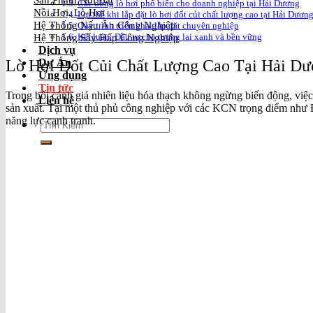
Sản Phẩm Nổi Bật
Các dòng lò hơi phổ biến cho doanh nghiệp tại Hải Dương
Nồi Hơi, Lò Hơi
Lợi thế khi lắp đặt lò hơi đốt củi chất lượng cao tại Hải Dươn
Hệ Thống Nấu Ăn Công Nghiệp
Quy trình triển khai lắp đặt chuyên nghiệp
Kết luận: Đầu tư cho tương lai xanh và bền vững
Hệ Thống Sấy Hấp Công Nghiệp
Dịch vụ
Lò Hơi Đốt Củi Chất Lượng Cao Tại Hải Dư
Dự Án
Ứng dụng
Tin tức
Trong bối cảnh giá nhiên liệu hóa thạch không ngừng biến động, việ
Liên hệ
sản xuất. Tại một thủ phủ công nghiệp với các KCN trọng điểm như Đ
năng lực cạnh tranh.
Search
for: