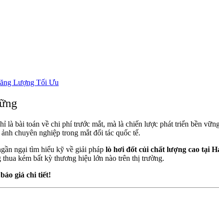
Năng Lượng Tối Ưu
vững
ỉ là bài toán về chi phí trước mắt, mà là chiến lược phát triển bền v
 ảnh chuyên nghiệp trong mắt đối tác quốc tế.
gần ngại tìm hiểu kỹ về giải pháp
lò hơi đốt củi chất lượng cao tại 
 thua kém bất kỳ thương hiệu lớn nào trên thị trường.
áo giá chi tiết!