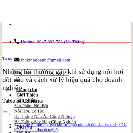
Skip
to
content
Hotline: 0947.093.783 (Mr Thắng)
Tin tức
ibckinhdoanh@gmail.com
Những lỗi thường gặp khi sử dụng nồi hơi
Search
for:
đốt dầu và cách xử lý hiệu quả cho doanh
nghiệp
Trang chủ
Giới Thiệu
Table of Contents
Sản phẩm
Sản Phẩm Nổi Bật
Nồi Hơi, Lò Hơi
Hệ Thống Nấu Ăn Công Nghiệp
Hệ Thống Sấy Hấp Công Nghiệp
Những lỗi thường gặp khi sử dụng nồi hơi đốt dầu và cách xử lý
Dịch vụ
hiệu quả cho doanh nghiệp
Dự Án