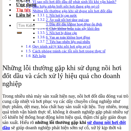
Vì sao nồi hơi đốt dầu dễ phát sinh lỗi khi vận hành?
Ứng dụng
Dấu hiệu nhận biết nồi hơi đang gặp sự cố
Tin tức
Những lỗi thường gặp khi sử dụng nồi hơi đốt dầu
Liên hệ
1. Nồi hơi bị cạn nước
2. Áp suất nồi hơi tăng quá cao
Search
3. Đầu đốt dầu không hoạt động ổn định
4. Cháy không hoàn toàn gây khói đen
for:
5. Nồi hơi bị đóng cặn
6. Van an toàn không hoạt động
7. Tiêu hao nhiên liệu quá nhiều
Quy trình xử lý khi nồi hơi gặp sự cố
Cách phòng tránh các lỗi nồi hơi trong thực tế
Kết luận
Những lỗi thường gặp khi sử dụng nồi hơi
đốt dầu và cách xử lý hiệu quả cho doanh
nghiệp
Trong nhiều nhà máy sản xuất hiện nay, nồi hơi đốt dầu đóng vai trò
cung cấp nhiệt và hơi phục vụ các dây chuyền công nghiệp như
thực phẩm, dệt may, hóa chất hay sản xuất vật liệu. Tuy nhiên, trong
quá trình vận hành thực tế, không ít doanh nghiệp gặp phải nhiều sự
cố khiến hệ thống hoạt động kém hiệu quả, thậm chí gây gián đoạn
sản xuất. Hiểu rõ
những lỗi thường gặp khi
sử dụng nồi hơi đốt
dầu
sẽ giúp doanh nghiệp phát hiện sớm sự cố, xử lý kịp thời và