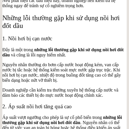
Nếu phát hiện các dấu hiệu này, doanh nghiệp nên kiểm tra hệ
thống ngay để tránh sự cố nghiêm trọng hơn.
Những lỗi thường gặp khi sử dụng nồi hơi
đốt dầu
1. Nồi hơi bị cạn nước
Đây là một trong
những lỗi thường gặp khi sử dụng nồi hơi đốt
dầu
và cũng là lỗi nguy hiểm nhất.
Nguyên nhân thường do bơm cấp nước hoạt động kém, van cấp
nước bị tắc hoặc hệ thống kiểm soát mực nước gặp trục trặc. Khi
nồi hơi bị cạn nước, nhiệt độ trong buồng đốt tăng cao có thể gây
biến dạng hoặc nứt vỡ thiết bị.
Doanh nghiệp cần kiểm tra thường xuyên hệ thống cấp nước và
đảm bảo các thiết bị đo mực nước hoạt động chính xác.
2. Áp suất nồi hơi tăng quá cao
Áp suất vượt ngưỡng cho phép là sự cố phổ biến trong
những lỗi
thường gặp khi sử dụng nồi hơi đốt dầu
. Nguyên nhân có thể
đến từ việc van an toàn bị hỏng hoặc hệ thống điều khiển áp suất