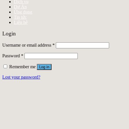
Dịch vụ
Dự Án
Ứng dụng
Tin tức
Liên hệ
Login
Username or email address
*
Password
*
Remember me
Log in
Lost your password?