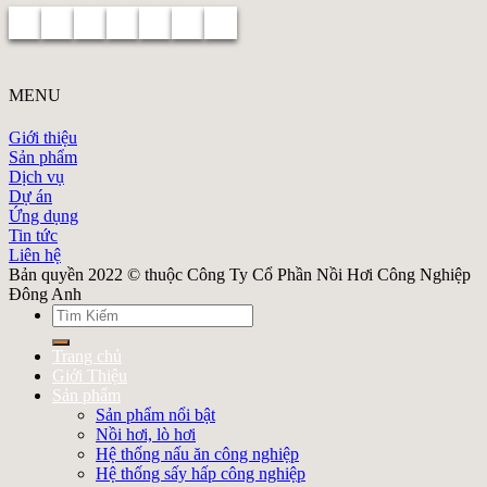
MENU
Giới thiệu
Sản phẩm
Dịch vụ
Dự án
Ứng dụng
Tin tức
Liên hệ
Bản quyền 2022 © thuộc Công Ty Cổ Phần Nồi Hơi Công Nghiệp
Đông Anh
Search
for:
Trang chủ
Giới Thiệu
Sản phẩm
Sản phẩm nổi bật
Nồi hơi, lò hơi
Hệ thống nấu ăn công nghiệp
Hệ thống sấy hấp công nghiệp