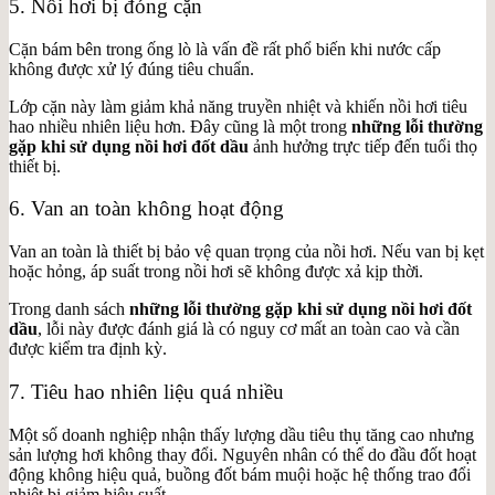
5. Nồi hơi bị đóng cặn
Cặn bám bên trong ống lò là vấn đề rất phổ biến khi nước cấp
không được xử lý đúng tiêu chuẩn.
Lớp cặn này làm giảm khả năng truyền nhiệt và khiến nồi hơi tiêu
hao nhiều nhiên liệu hơn. Đây cũng là một trong
những lỗi thường
gặp khi sử dụng nồi hơi đốt dầu
ảnh hưởng trực tiếp đến tuổi thọ
thiết bị.
6. Van an toàn không hoạt động
Van an toàn là thiết bị bảo vệ quan trọng của nồi hơi. Nếu van bị kẹt
hoặc hỏng, áp suất trong nồi hơi sẽ không được xả kịp thời.
Trong danh sách
những lỗi thường gặp khi sử dụng nồi hơi đốt
dầu
, lỗi này được đánh giá là có nguy cơ mất an toàn cao và cần
được kiểm tra định kỳ.
7. Tiêu hao nhiên liệu quá nhiều
Một số doanh nghiệp nhận thấy lượng dầu tiêu thụ tăng cao nhưng
sản lượng hơi không thay đổi. Nguyên nhân có thể do đầu đốt hoạt
động không hiệu quả, buồng đốt bám muội hoặc hệ thống trao đổi
nhiệt bị giảm hiệu suất.