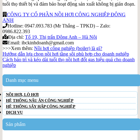
tuổi thọ thiết bị và đảm bảo hoạt động sản xuất không bị gián đoạn.
CÔNG TY CỔ PHẦN NỒI HƠI CÔNG NGHIỆP ĐÔNG
ANH
Hotline: 0947.093.783 (Mr Thắng – TPKD) – Zalo:
0986.822.393
Địa chỉ:
Tổ 19, Thị trấn Đông Anh – Hà Nội
Email: ibckinhdoanh@gmail.com
>>>Xem thêm:
Nồi hơi công nghiệp (boiler) là gì?
Hướng dẫn lựa chọn nồi hơi tầng sôi phù hợp cho doanh nghiệp
Cách bảo trì và kéo dài tuổi thọ nồi hơi đốt gas hiệu quả cho doanh
nghiệp
Danh mục menu
NỒI HƠI, LÒ HƠI
HỆ THỐNG NẤU ĂN CÔNG NGHIỆP
HỆ THỐNG SẤY HẤP CÔNG NGHIỆP
DỊCH VỤ
Sản phẩm