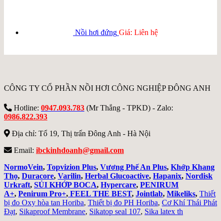
Nồi hơi đứng
Giá: Liên hệ
CÔNG TY CỔ PHẦN NỒI HƠI CÔNG NGHIỆP ĐÔNG ANH
Hotline:
0947.093.783
(Mr Thắng - TPKD) - Zalo:
0986.822.393
Địa chỉ: Tổ 19, Thị trấn Đông Anh - Hà Nội
Email:
ibckinhdoanh@gmail.com
NormoVein
,
Topvizion Plus
,
Vương Phế An Plus
,
Khớp Khang
Thọ
,
Duracore
,
Varilin
,
Herbal Glucoactive
,
Hapanix
,
Nordisk
Urkraft
,
SỦI KHỚP BOCA
,
Hypercare
,
PENIRUM
A+
,
Penirum Pro+
,
FEEL THE BEST
,
Jointlab
,
Mikeliks
,
Thiết
bị đo Oxy hòa tan Horiba
,
Thiết bị đo PH Horiba
,
Cơ Khí Thái Phát
Đạt
,
Sikaproof Membrane
,
Sikatop seal 107
,
Sika latex th