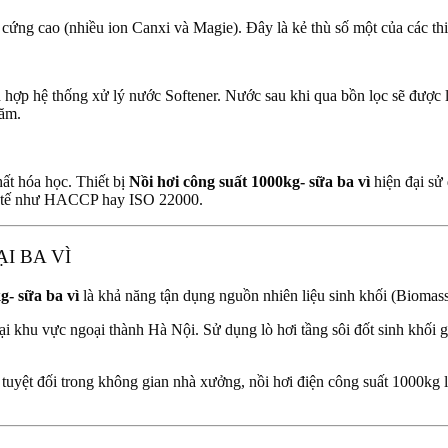
ứng cao (nhiều ion Canxi và Magie). Đây là kẻ thù số một của các thiế
ch hợp hệ thống xử lý nước Softener. Nước sau khi qua bồn lọc sẽ được 
năm.
ất hóa học. Thiết bị
Nồi hơi công suất 1000kg- sữa ba vì
hiện đại sử
uốc tế như HACCP hay ISO 22000.
ẠI BA VÌ
g- sữa ba vì
là khả năng tận dụng nguồn nhiên liệu sinh khối (Biomass
ại khu vực ngoại thành Hà Nội. Sử dụng lò hơi tầng sôi đốt sinh khối 
tuyệt đối trong không gian nhà xưởng, nồi hơi điện công suất 1000kg l