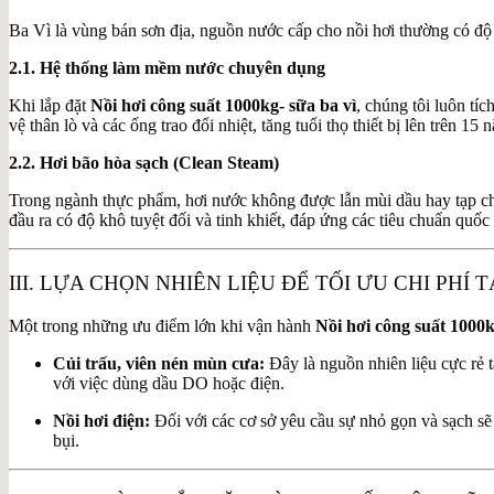
Ba Vì là vùng bán sơn địa, nguồn nước cấp cho nồi hơi thường có độ c
2.1. Hệ thống làm mềm nước chuyên dụng
Khi lắp đặt
Nồi hơi công suất 1000kg- sữa ba vì
, chúng tôi luôn tí
vệ thân lò và các ống trao đổi nhiệt, tăng tuổi thọ thiết bị lên trên 15 
2.2. Hơi bão hòa sạch (Clean Steam)
Trong ngành thực phẩm, hơi nước không được lẫn mùi dầu hay tạp ch
đầu ra có độ khô tuyệt đối và tinh khiết, đáp ứng các tiêu chuẩn q
III. LỰA CHỌN NHIÊN LIỆU ĐỂ TỐI ƯU CHI PHÍ T
Một trong những ưu điểm lớn khi vận hành
Nồi hơi công suất 1000k
Củi trấu, viên nén mùn cưa:
Đây là nguồn nhiên liệu cực rẻ t
với việc dùng dầu DO hoặc điện.
Nồi hơi điện:
Đối với các cơ sở yêu cầu sự nhỏ gọn và sạch sẽ 
bụi.