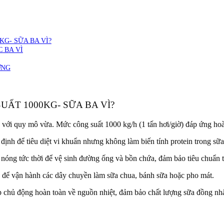
KG- SỮA BA VÌ?
 BA VÌ
ƠNG
UẤT 1000KG- SỮA BA VÌ?
nh với quy mô vừa. Mức công suất
1000 kg/h
(1 tấn hơi/giờ) đáp ứng ho
ịnh để tiêu diệt vi khuẩn nhưng không làm biến tính protein trong sữa
óng tức thời để vệ sinh đường ống và bồn chứa, đảm bảo tiêu chuẩn ti
 để vận hành các dây chuyền làm sữa chua, bánh sữa hoặc pho mát.
 chủ động hoàn toàn về nguồn nhiệt, đảm bảo chất lượng sữa đồng nhấ