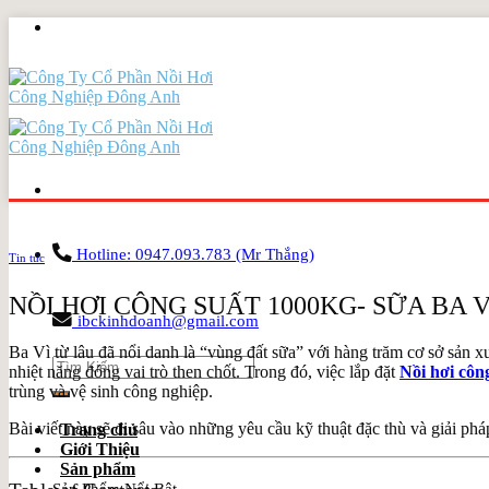
Skip
to
content
Hotline: 0947.093.783 (Mr Thắng)
Tin tức
NỒI HƠI CÔNG SUẤT 1000KG- SỮA BA 
ibckinhdoanh@gmail.com
Ba Vì từ lâu đã nổi danh là “vùng đất sữa” với hàng trăm cơ sở sản x
Search
nhiệt năng đóng vai trò then chốt. Trong đó, việc lắp đặt
Nồi hơi côn
for:
trùng và vệ sinh công nghiệp.
Bài viết này sẽ đi sâu vào những yêu cầu kỹ thuật đặc thù và giải phá
Trang chủ
Giới Thiệu
Sản phẩm