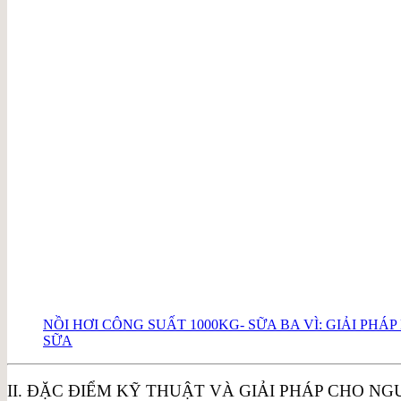
NỒI HƠI CÔNG SUẤT 1000KG- SỮA BA VÌ: GIẢI PH
SỮA
II. ĐẶC ĐIỂM KỸ THUẬT VÀ GIẢI PHÁP CHO N