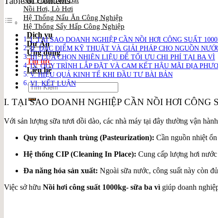
Table of Contents
Sản Phẩm Nổi Bật
Nồi Hơi, Lò Hơi
Hệ Thống Nấu Ăn Công Nghiệp
Hệ Thống Sấy Hấp Công Nghiệp
Dịch vụ
I. TẠI SAO DOANH NGHIỆP CẦN NỒI HƠI CÔNG SUẤT 1000
Dự Án
II. ĐẶC ĐIỂM KỸ THUẬT VÀ GIẢI PHÁP CHO NGUỒN NƯỚC
Ứng dụng
III. LỰA CHỌN NHIÊN LIỆU ĐỂ TỐI ƯU CHI PHÍ TẠI BA VÌ
Tin tức
IV. QUY TRÌNH LẮP ĐẶT VÀ CAM KẾT HẬU MÃI ĐỊA PHƯ
Liên hệ
V. HIỆU QUẢ KINH TẾ KHI ĐẦU TƯ BÀI BẢN
VI. KẾT LUẬN
Search
for:
I. TẠI SAO DOANH NGHIỆP CẦN NỒI HƠI CÔNG S
Với sản lượng sữa tươi dồi dào, các nhà máy tại đây thường vận hà
Quy trình thanh trùng (Pasteurization):
Cần nguồn nhiệt ổn đ
Hệ thống CIP (Cleaning In Place):
Cung cấp lượng hơi nước n
Đa năng hóa sản xuất:
Ngoài sữa nước, công suất này còn đủ
Việc sở hữu
Nồi hơi công suất 1000kg- sữa ba vì
giúp doanh nghiệp