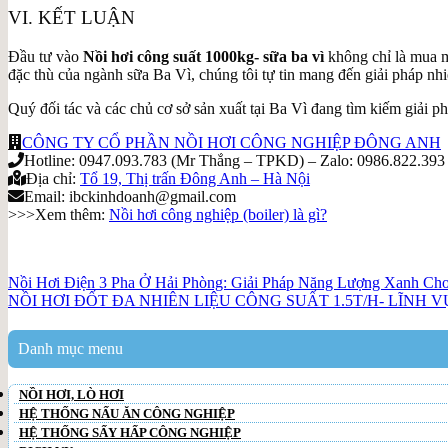
VI. KẾT LUẬN
Đầu tư vào
Nồi hơi công suất 1000kg- sữa ba vì
không chỉ là mua mộ
đặc thù của ngành sữa Ba Vì, chúng tôi tự tin mang đến giải pháp nhi
Quý đối tác và các chủ cơ sở sản xuất tại Ba Vì đang tìm kiếm giải phá
CÔNG TY CỔ PHẦN NỒI HƠI CÔNG NGHIỆP ĐÔNG ANH
Hotline: 0947.093.783 (Mr Thắng – TPKD) – Zalo: 0986.822.393
Địa chỉ:
Tổ 19, Thị trấn Đông Anh – Hà Nội
Email: ibckinhdoanh@gmail.com
>>>Xem thêm:
Nồi hơi công nghiệp (boiler) là gì?
Nồi Hơi Điện 3 Pha Ở Hải Phòng: Giải Pháp Năng Lượng Xanh Ch
NỒI HƠI ĐỐT ĐA NHIÊN LIỆU CÔNG SUẤT 1.5T/H- LĨNH
Danh mục menu
NỒI HƠI, LÒ HƠI
HỆ THỐNG NẤU ĂN CÔNG NGHIỆP
HỆ THỐNG SẤY HẤP CÔNG NGHIỆP