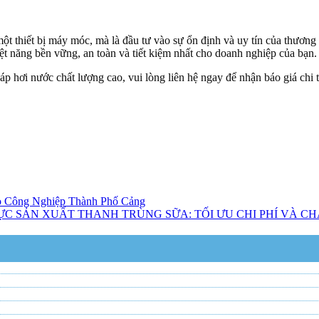
t thiết bị máy móc, mà là đầu tư vào sự ổn định và uy tín của thương h
ệt năng bền vững, an toàn và tiết kiệm nhất cho doanh nghiệp của bạn.
p hơi nước chất lượng cao, vui lòng liên hệ ngay để nhận báo giá chi ti
o Công Nghiệp Thành Phố Cảng
 VỰC SẢN XUẤT THANH TRÙNG SỮA: TỐI ƯU CHI PHÍ VÀ C