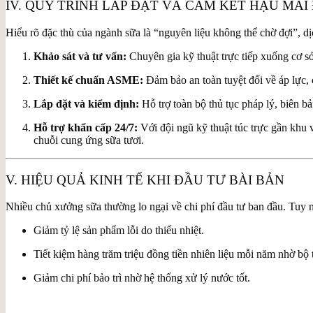
IV. QUY TRÌNH LẮP ĐẶT VÀ CAM KẾT HẬU MÃI
Hiểu rõ đặc thù của ngành sữa là “nguyên liệu không thể chờ đợi”, d
Khảo sát và tư vấn:
Chuyên gia kỹ thuật trực tiếp xuống cơ sở
Thiết kế chuẩn ASME:
Đảm bảo an toàn tuyệt đối về áp lực, 
Lắp đặt và kiểm định:
Hỗ trợ toàn bộ thủ tục pháp lý, biên b
Hỗ trợ khẩn cấp 24/7:
Với đội ngũ kỹ thuật túc trực gần khu 
chuỗi cung ứng sữa tươi.
V. HIỆU QUẢ KINH TẾ KHI ĐẦU TƯ BÀI BẢN
Nhiều chủ xưởng sữa thường lo ngại về chi phí đầu tư ban đầu. Tuy n
Giảm tỷ lệ sản phẩm lỗi do thiếu nhiệt.
Tiết kiệm hàng trăm triệu đồng tiền nhiên liệu mỗi năm nhờ bộ 
Giảm chi phí bảo trì nhờ hệ thống xử lý nước tốt.