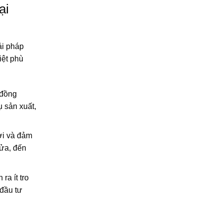
ại
ải pháp
iệt phù
 đồng
 sản xuất,
ời và đảm
lửa, đến
ra ít tro
 đầu tư