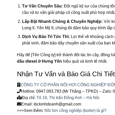
Tư Vấn Chuyên Sâu:
Đội ngũ kỹ sư của chúng tôi
cầu và tư vấn giải pháp có công suất phù hợp nhất,
Lắp Đặt Nhanh Chóng & Chuyên Nghiệp:
Với ki
Long II, Yên Mỹ II, chúng tôi đảm bảo quy trình lắp
Dịch Vụ Bảo Trì Tức Thì:
Lợi thế về khoảng cách g
phát sinh, đảm bảo dây chuyền sản xuất của bạn k
Hãy để [Tên Công ty] trở thành đối tác tin cậy, đồng 
dầu diesel ở Hưng Yên
hiệu quả và kinh tế nhất.
Nhận Tư Vấn và Báo Giá Chi Tiế
CÔNG TY CỔ PHẦN NỒI HƠI CÔNG NGHIỆP ĐÔ
Hotline: 0947.093.783 (Mr Thắng – TPKD) – Zalo: 
Địa chỉ:
Tổ 19, Thị trấn Đông Anh – Hà Nội
Email: ibckinhdoanh@gmail.com
>>>Xem thêm:
Nồi hơi công nghiệp (boiler) là gì?