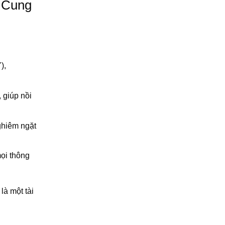
 Cung
),
 giúp nồi
ghiêm ngặt
ọi thông
là một tài