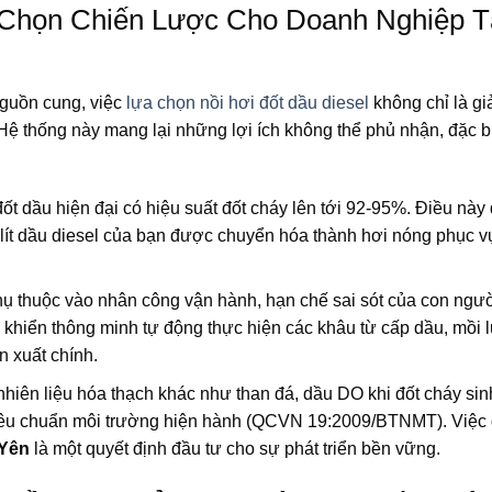
 Chọn Chiến Lược Cho Doanh Nghiệp T
guồn cung, việc
lựa chọn nồi hơi đốt dầu diesel
không chỉ là gi
 Hệ thống này mang lại những lợi ích không thể phủ nhận, đặc b
ốt dầu hiện đại có hiệu suất đốt cháy lên tới 92-95%. Điều này
lít dầu diesel của bạn được chuyển hóa thành hơi nóng phục vụ
ụ thuộc vào nhân công vận hành, hạn chế sai sót của con ngư
 khiển thông minh tự động thực hiện các khâu từ cấp dầu, mồi 
n xuất chính.
hiên liệu hóa thạch khác như than đá, dầu DO khi đốt cháy sinh 
 tiêu chuẩn môi trường hiện hành (QCVN 19:2009/BTNMT). Việc
 Yên
là một quyết định đầu tư cho sự phát triển bền vững.