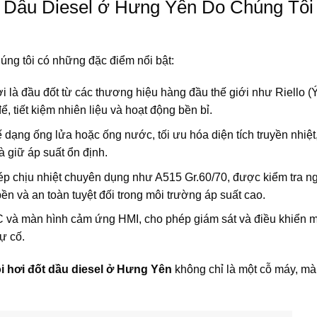
 Dầu Diesel ở Hưng Yên Do Chúng Tôi
úng tôi có những đặc điểm nổi bật:
ơi là đầu đốt từ các thương hiệu hàng đầu thế giới như Riello (Ý
ể, tiết kiệm nhiên liệu và hoạt động bền bỉ.
ế dạng ống lửa hoặc ống nước, tối ưu hóa diện tích truyền nhiệt,
à giữ áp suất ổn định.
ép chịu nhiệt chuyên dụng như A515 Gr.60/70, được kiểm tra n
 và an toàn tuyệt đối trong môi trường áp suất cao.
 và màn hình cảm ứng HMI, cho phép giám sát và điều khiển m
ự cố.
i hơi đốt dầu diesel ở Hưng Yên
không chỉ là một cỗ máy, mà 