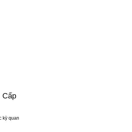
 Cấp
ực kỳ quan