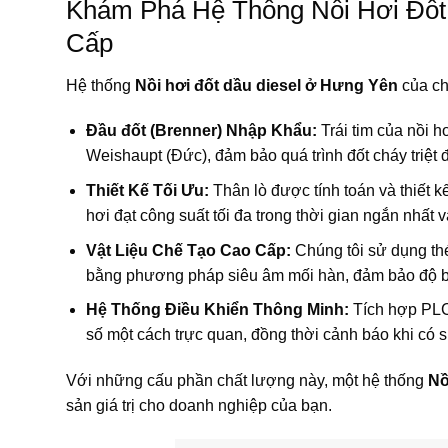
Khám Phá Hệ Thống Nồi Hơi Đốt
Cấp
Hệ thống
Nồi hơi đốt dầu diesel ở Hưng Yên
của ch
Đầu đốt (Brenner) Nhập Khẩu:
Trái tim của nồi h
Weishaupt (Đức), đảm bảo quá trình đốt cháy triệt đ
Thiết Kế Tối Ưu:
Thân lò được tính toán và thiết k
hơi đạt công suất tối đa trong thời gian ngắn nhất v
Vật Liệu Chế Tạo Cao Cấp:
Chúng tôi sử dụng th
bằng phương pháp siêu âm mối hàn, đảm bảo độ bền
Hệ Thống Điều Khiển Thông Minh:
Tích hợp PLC
số một cách trực quan, đồng thời cảnh báo khi có s
Với những cấu phần chất lượng này, một hệ thống
Nồ
sản giá trị cho doanh nghiệp của bạn.