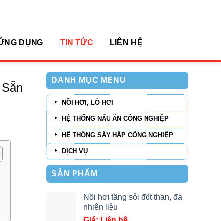
arch
:
ỨNG DỤNG
TIN TỨC
LIÊN HỆ
DANH MỤC MENU
 Sẵn
NỒI HƠI, LÒ HƠI
HỆ THỐNG NẤU ĂN CÔNG NGHIỆP
HỆ THỐNG SẤY HẤP CÔNG NGHIỆP
DỊCH VỤ
SẢN PHẨM
Nồi hơi tầng sôi đốt than, đa
nhiên liệu
Giá: Liên hệ