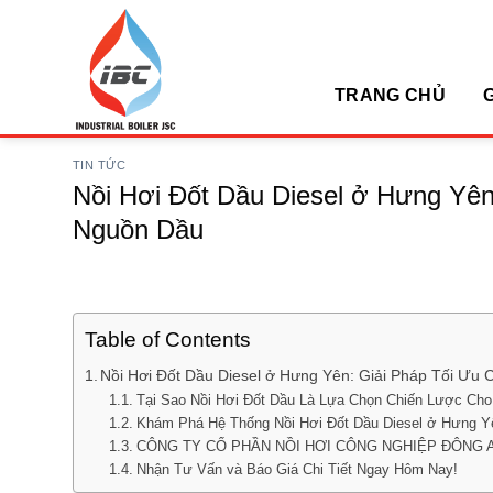
Skip
to
Hotline: 0947.093.783 (M
content
TRANG CHỦ
G
TIN TỨC
Nồi Hơi Đốt Dầu Diesel ở Hưng Yê
Nguồn Dầu
Table of Contents
Nồi Hơi Đốt Dầu Diesel ở Hưng Yên: Giải Pháp Tối Ư
Tại Sao Nồi Hơi Đốt Dầu Là Lựa Chọn Chiến Lược Ch
Khám Phá Hệ Thống Nồi Hơi Đốt Dầu Diesel ở Hưng Y
CÔNG TY CỔ PHẦN NỒI HƠI CÔNG NGHIỆP ĐÔNG ANH –
Nhận Tư Vấn và Báo Giá Chi Tiết Ngay Hôm Nay!