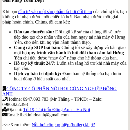
Giải Pháp Toàn Diện
Khi bạn
đầu tư vào một sản phẩm lò hơi đốt than
của chúng tôi, bạn
không chỉ nhận được một chiếc lò hơi. Bạn nhận được một giải
pháp hoàn chỉnh. Chúng tôi cam kết:
Đào tạo chuyên sâu:
Đội ngũ kỹ sư của chúng tôi sẽ trực
tiếp đào tạo cho nhân viên của bạn ngay tại nhà máy ở Hưng
Yên, cho đến khi họ vận hành thành thạo.
Cung cấp SOP bài bản:
Chúng tôi sẽ xây dựng và bàn giao
một bộ
quy trình vận hành lò hơi đốt than cám tại Hưng
Yên
chi tiết, được “may đo” riêng cho hệ thống của bạn.
Hỗ trợ kỹ thuật 24/7:
Luôn sẵn sàng hỗ trợ khi nhà máy của
bạn cần.
Dịch vụ bảo trì định kỳ:
Đảm bảo hệ thống của bạn luôn
hoạt động ở hiệu suất cao nhất.
CÔNG TY CỔ PHẦN NỒI HƠI CÔNG NGHIỆP ĐÔNG
ANH
Hotline: 0947.093.783 (Mr Thắng – TPKD) – Zalo:
0986.822.393
Địa chỉ:
Tổ 19, Thị trấn Đông Anh – Hà Nội
Email: ibckinhdoanh@gmail.com
>>>Xem thêm:
Nồi hơi công nghiệp (boiler) là gì?