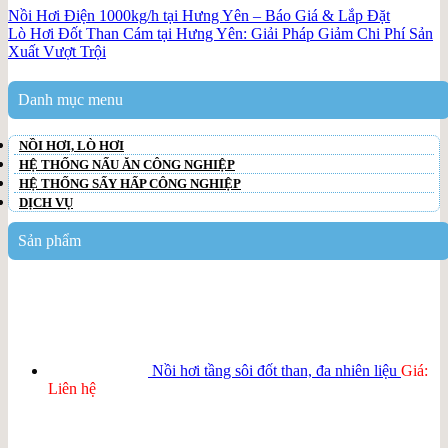
Nồi Hơi Điện 1000kg/h tại Hưng Yên – Báo Giá & Lắp Đặt
Lò Hơi Đốt Than Cám tại Hưng Yên: Giải Pháp Giảm Chi Phí Sản
Xuất Vượt Trội
Danh mục menu
NỒI HƠI, LÒ HƠI
HỆ THỐNG NẤU ĂN CÔNG NGHIỆP
HỆ THỐNG SẤY HẤP CÔNG NGHIỆP
DỊCH VỤ
Sản phẩm
Nồi hơi tầng sôi đốt than, đa nhiên liệu
Giá:
Liên hệ