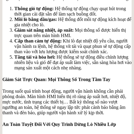
Thông gió tự động:
Hệ thống tự động chạy quạt hút trong
thời gian cài đặt sẵn để làm sạch buồng đốt.
Mồi lò bằng dầu/gas:
Hệ thống đốt mồi tự động kích hoạt để
gia nhiệt cho lò.
Giám sát nâng nhiệt, áp suất:
Mọi thông số được hiển thị
trực quan trên màn hình HMI.
Cấp than cám tự động:
Khi lò đạt nhiệt độ yêu cầu, người
vận hành ra lệnh, hệ thống vít tải và quạt phun sẽ tự động cấp
than vào với lưu lượng được kiểm soát chính xác.
Tăng tải và hòa hơi:
Hệ thống sẽ tự động điều chỉnh lượng
nhiên liệu và gió để đạt áp suất làm việc, sẵn sàng hòa hơi vào
mạng sản xuất một cách nhẹ nhàng.
Giám Sát Trực Quan: Mọi Thông Số Trong Tầm Tay
Trong suốt quá trình hoạt động, người vận hành không cần phải
phỏng đoán. Màn hình HMI hiển thị rõ ràng áp suất hơi, nhiệt độ,
mực nước, tình trạng các thiết bị… Bất kỳ thông số nào vượt
ngưỡng an toàn, hệ thống sẽ ngay lập tức phát cảnh báo bằng âm
thanh và đèn báo, giúp người vận hành xử lý kịp thời.
An Toàn Tuyệt Đối Với Quy Trình Dừng Lò Nhiều Lớp