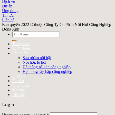
Dịch vụ
Dự án
Ứng dụng
Tin tức
Liên hệ
Bản quyền 2022 © thuộc Công Ty Cổ Phần Nồi Hơi Công Nghiệp
Đông Anh
Search
for:
Trang chủ
Giới Thiệu
Sản phẩm
Sản phẩm nổi bật
Nồi hơi, lò hơi
Hệ thống nấu ăn công nghiệp
Hệ thống sấy hấp công nghiệp
Dịch vụ
Dự Án
Ứng dụng
Tin tức
Liên hệ
Login
Username or email address
*