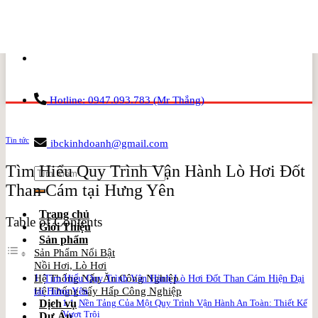
Skip
to
content
Hotline: 0947.093.783 (Mr Thắng)
Tin tức
ibckinhdoanh@gmail.com
Tìm Hiểu Quy Trình Vận Hành Lò Hơi Đốt
Search
for:
Than Cám tại Hưng Yên
Trang chủ
Table of Contents
Giới Thiệu
Sản phẩm
Sản Phẩm Nổi Bật
Nồi Hơi, Lò Hơi
Tìm Hiểu Quy Trình Vận Hành Lò Hơi Đốt Than Cám Hiện Đại
Hệ Thống Nấu Ăn Công Nghiệp
tại Hưng Yên
Hệ Thống Sấy Hấp Công Nghiệp
Nền Tảng Của Một Quy Trình Vận Hành An Toàn: Thiết Kế
Dịch vụ
Vượt Trội
Dự Án