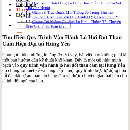
Quy Trình Khởi Động Tự Động Hóa: Giảm Thiểu Sai Sót
Ứng dụng
Của Con Người
Tin tức
Giám Sát Trực Quan: Mọi Thông Số Trong Tầm Tay
Liên hệ
An Toàn Tuyệt Đối Với Quy Trình Dừng Lò Nhiều Lớp
Chúng Tôi Không Chỉ Bán Lò Hơi – Chúng Tôi Chuyển
Search
Giao Giải Pháp Toàn Diện
for:
Tìm Hiểu Quy Trình Vận Hành Lò Hơi Đốt Than
Cám Hiện Đại tại Hưng Yên
Chúng tôi hiểu những lo lắng đó. Vì vậy, bài viết này không phải là
một bản hướng dẫn kỹ thuật khô khan. Đây là một cái nhìn minh
bạch vào
quy trình vận hành lò hơi đốt than cám tại Hưng Yên
do chúng tôi thiết kế và cung cấp – một quy trình được tự động hóa
tối đa, đặt sự an toàn lên hàng đầu và được chuyển giao bài bản cho
chính đội ngũ của bạn.