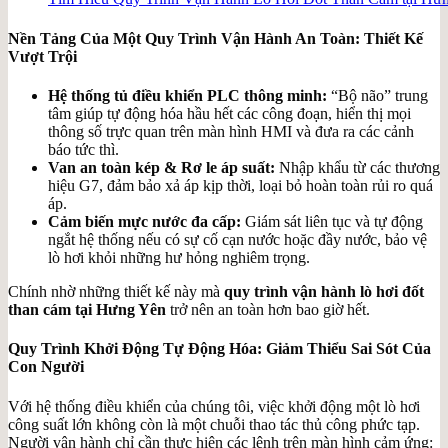
Nền Tảng Của Một Quy Trình Vận Hành An Toàn: Thiết Kế
Vượt Trội
Hệ thống tủ điều khiển PLC thông minh:
“Bộ não” trung
tâm giúp tự động hóa hầu hết các công đoạn, hiển thị mọi
thông số trực quan trên màn hình HMI và đưa ra các cảnh
báo tức thì.
Van an toàn kép & Rơ le áp suất:
Nhập khẩu từ các thương
hiệu G7, đảm bảo xả áp kịp thời, loại bỏ hoàn toàn rủi ro quá
áp.
Cảm biến mực nước đa cấp:
Giám sát liên tục và tự động
ngắt hệ thống nếu có sự cố cạn nước hoặc đầy nước, bảo vệ
lò hơi khỏi những hư hỏng nghiêm trọng.
Chính nhờ những thiết kế này mà
quy trình vận hành lò hơi đốt
than cám tại Hưng Yên
trở nên an toàn hơn bao giờ hết.
Quy Trình Khởi Động Tự Động Hóa: Giảm Thiểu Sai Sót Của
Con Người
Với hệ thống điều khiển của chúng tôi, việc khởi động một lò hơi
công suất lớn không còn là một chuỗi thao tác thủ công phức tạp.
Người vận hành chỉ cần thực hiện các lệnh trên màn hình cảm ứng: