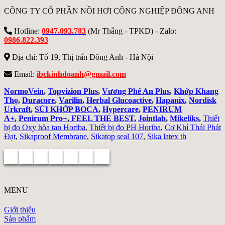
CÔNG TY CỔ PHẦN NỒI HƠI CÔNG NGHIỆP ĐÔNG ANH
Hotline:
0947.093.783
(Mr Thắng - TPKD) - Zalo:
0986.822.393
Địa chỉ: Tổ 19, Thị trấn Đông Anh - Hà Nội
Email:
ibckinhdoanh@gmail.com
NormoVein
,
Topvizion Plus
,
Vương Phế An Plus
,
Khớp Khang
Thọ
,
Duracore
,
Varilin
,
Herbal Glucoactive
,
Hapanix
,
Nordisk
Urkraft
,
SỦI KHỚP BOCA
,
Hypercare
,
PENIRUM
A+
,
Penirum Pro+
,
FEEL THE BEST
,
Jointlab
,
Mikeliks
,
Thiết
bị đo Oxy hòa tan Horiba
,
Thiết bị đo PH Horiba
,
Cơ Khí Thái Phát
Đạt
,
Sikaproof Membrane
,
Sikatop seal 107
,
Sika latex th
MENU
Giới thiệu
Sản phẩm