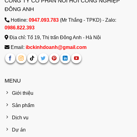
CÔNG TY CỔ PHẦN NỒI HƠI CÔNG NGHIỆP
ĐÔNG ANH
Hotline:
0947.093.783
(Mr Thắng - TPKD) - Zalo:
0986.822.393
Địa chỉ: Tổ 19, Thị trấn Đông Anh - Hà Nội
Email:
ibckinhdoanh@gmail.com
MENU
Giới thiệu
Sản phẩm
Dịch vụ
Dự án