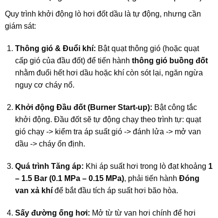
Quy trình khởi động lò hơi đốt dầu là tự động, nhưng cần
giám sát:
Thông gió & Đuổi khí:
Bật quạt thông gió (hoặc quạt
cấp gió của đầu đốt) để tiến hành
thông gió buồng đốt
nhằm đuổi hết hơi dầu hoặc khí còn sót lại, ngăn ngừa
nguy cơ cháy nổ.
Khởi động Đầu đốt (Burner Start-up):
Bật công tắc
khởi động. Đầu đốt sẽ tự động chạy theo trình tự: quạt
gió chạy -> kiểm tra áp suất gió -> đánh lửa -> mở van
dầu -> cháy ổn định.
Quá trình Tăng áp:
Khi áp suất hơi trong lò đạt khoảng
1
– 1.5 Bar (0.1 MPa – 0.15 MPa)
, phải tiến hành
Đóng
van xả khí
để bắt đầu tích áp suất hơi bão hòa.
Sấy đường ống hơi:
Mở từ từ van hơi chính để hơi