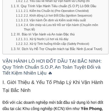
1.2. Yêu cầu về Nhân sự Vận hành và Chứng chỉ
II. Quy Trình Vận Hành Tiêu chuẩn (S.O.P) Lò Đốt Dầu
2.1. Kiểm tra Chuẩn bị (Pre-Operation Checklist)
2.2. Khởi động Lò hơi Đốt Dầu (Ignition Sequence)
2.3. Vận hành Ổn định và Kiểm soát Hiệu suất
2.4. Ghi chép và Lưu trữ Hồ sơ Vận hành (Chuyên môn
Thực tế)
III. Bảo trì Vận hành và An toàn Đặc thù
3.1. Xử lý Nước Lò hơi và Xả đáy
3.2. Xử lý Tình huống Khẩn cấp (Safety Protocol)
IV. Dịch Vụ Hỗ Trợ Chuyên trách tại Bắc Ninh (Local Trust)
VẬN HÀNH LÒ HƠI ĐỐT DẦU TẠI BẮC NINH:
Quy Trình Chuẩn S.O.P, An Toàn Tuyệt Đối và
Tiết Kiệm Nhiên Liệu 🔥
I. Giới Thiệu & Yếu Tố Pháp Lý Khi Vận Hành
Tại Bắc Ninh
Đối với các doanh nghiệp mới bắt đầu sử dụng lò hơi đốt
dầu tại các Khu công nghiệp (KCN) lớn như
Yên Phong,