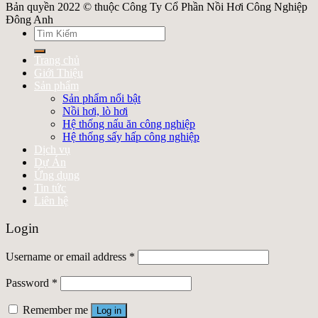
Bản quyền 2022 © thuộc Công Ty Cổ Phần Nồi Hơi Công Nghiệp
Đông Anh
Search
for:
Trang chủ
Giới Thiệu
Sản phẩm
Sản phẩm nổi bật
Nồi hơi, lò hơi
Hệ thống nấu ăn công nghiệp
Hệ thống sấy hấp công nghiệp
Dịch vụ
Dự Án
Ứng dụng
Tin tức
Liên hệ
Login
Username or email address
*
Password
*
Remember me
Log in