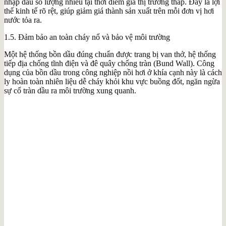
nhập dầu số lượng nhiều tại thời điểm giá thị trường thấp. Đây là lợi
thế kinh tế rõ rệt, giúp giảm giá thành sản xuất trên mỗi đơn vị hơi
nước tỏa ra.
1.5. Đảm bảo an toàn cháy nổ và bảo vệ môi trường
Một hệ thống bồn dầu đúng chuẩn được trang bị van thở, hệ thống
tiếp địa chống tĩnh điện và đê quây chống tràn (Bund Wall). Công
dụng của bồn dầu trong công nghiệp nồi hơi ở khía cạnh này là cách
ly hoàn toàn nhiên liệu dễ cháy khỏi khu vực buồng đốt, ngăn ngừa
sự cố tràn dầu ra môi trường xung quanh.