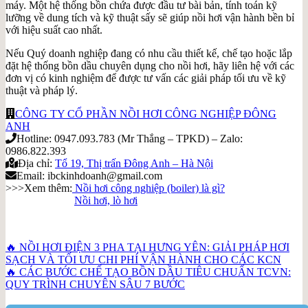
máy. Một hệ thống bồn chứa được đầu tư bài bản, tính toán kỹ
lưỡng về dung tích và kỹ thuật sấy sẽ giúp nồi hơi vận hành bền bỉ
với hiệu suất cao nhất.
Nếu Quý doanh nghiệp đang có nhu cầu thiết kế, chế tạo hoặc lắp
đặt hệ thống bồn dầu chuyên dụng cho nồi hơi, hãy liên hệ với các
đơn vị có kinh nghiệm để được tư vấn các giải pháp tối ưu về kỹ
thuật và pháp lý.
CÔNG TY CỔ PHẦN NỒI HƠI CÔNG NGHIỆP ĐÔNG
ANH
Hotline: 0947.093.783 (Mr Thắng – TPKD) – Zalo:
0986.822.393
Địa chỉ:
Tổ 19, Thị trấn Đông Anh – Hà Nội
Email: ibckinhdoanh@gmail.com
>>>Xem thêm:
Nồi hơi công nghiệp (boiler) là gì?
Nồi hơi, lò hơi
🔥 NỒI HƠI ĐIỆN 3 PHA TẠI HƯNG YÊN: GIẢI PHÁP HƠI
SẠCH VÀ TỐI ƯU CHI PHÍ VẬN HÀNH CHO CÁC KCN
🔥 CÁC BƯỚC CHẾ TẠO BỒN DẦU TIÊU CHUẨN TCVN:
QUY TRÌNH CHUYÊN SÂU 7 BƯỚC