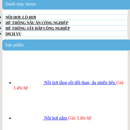
Danh mục menu
NỒI HƠI, LÒ HƠI
HỆ THỐNG NẤU ĂN CÔNG NGHIỆP
HỆ THỐNG SẤY HẤP CÔNG NGHIỆP
DỊCH VỤ
Sản phẩm
Nồi hơi tầng sôi đốt than, đa nhiên liệu
Giá:
Liên hệ
Nồi hơi nằm
Giá: Liên hệ