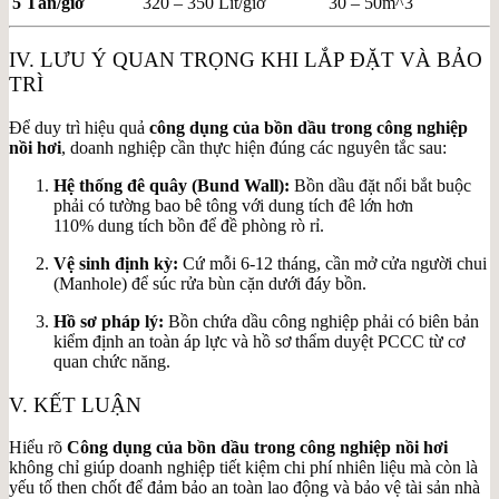
5 Tấn/giờ
320 – 350 Lít/giờ
30 – 50m^3
IV. LƯU Ý QUAN TRỌNG KHI LẮP ĐẶT VÀ BẢO
TRÌ
Để duy trì hiệu quả
công dụng của bồn dầu trong công nghiệp
nồi hơi
, doanh nghiệp cần thực hiện đúng các nguyên tắc sau:
Hệ thống đê quây (Bund Wall):
Bồn dầu đặt nổi bắt buộc
phải có tường bao bê tông với dung tích đê lớn hơn
110%
dung tích bồn để đề phòng rò rỉ.
Vệ sinh định kỳ:
Cứ mỗi 6-12 tháng, cần mở cửa người chui
(Manhole) để súc rửa bùn cặn dưới đáy bồn.
Hồ sơ pháp lý:
Bồn chứa dầu công nghiệp phải có biên bản
kiểm định an toàn áp lực và hồ sơ thẩm duyệt PCCC từ cơ
quan chức năng.
V. KẾT LUẬN
Hiểu rõ
Công dụng của bồn dầu trong công nghiệp nồi hơi
không chỉ giúp doanh nghiệp tiết kiệm chi phí nhiên liệu mà còn là
yếu tố then chốt để đảm bảo an toàn lao động và bảo vệ tài sản nhà