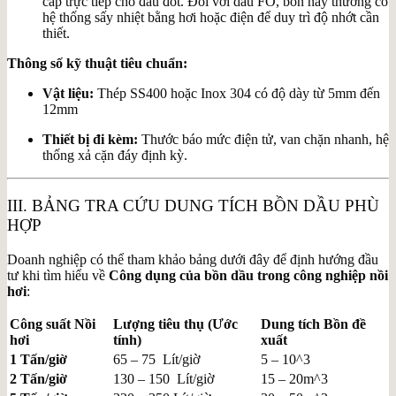
cấp trực tiếp cho đầu đốt. Đối với dầu FO, bồn này thường có
hệ thống sấy nhiệt bằng hơi hoặc điện để duy trì độ nhớt cần
thiết.
Thông số kỹ thuật tiêu chuẩn:
Vật liệu:
Thép SS400 hoặc Inox 304 có độ dày từ
5mm
đến
12mm
Thiết bị đi kèm:
Thước báo mức điện tử, van chặn nhanh, hệ
thống xả cặn đáy định kỳ.
III. BẢNG TRA CỨU DUNG TÍCH BỒN DẦU PHÙ
HỢP
Doanh nghiệp có thể tham khảo bảng dưới đây để định hướng đầu
tư khi tìm hiểu về
Công dụng của bồn dầu trong công nghiệp nồi
hơi
:
Công suất Nồi
Lượng tiêu thụ (Ước
Dung tích Bồn đề
hơi
tính)
xuất
1 Tấn/giờ
65 – 75 Lít/giờ
5 – 10^3
2 Tấn/giờ
130 – 150 Lít/giờ
15 – 20m^3