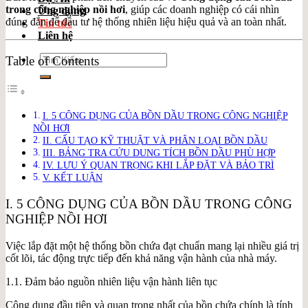
trong công nghiệp nồi hơi
, giúp các doanh nghiệp có cái nhìn
Ứng dụng
đúng đắn để đầu tư hệ thống nhiên liệu hiệu quả và an toàn nhất.
Tin tức
Liên hệ
Search
Table of Contents
for:
I. 5 CÔNG DỤNG CỦA BỒN DẦU TRONG CÔNG NGHIỆP
NỒI HƠI
II. CẤU TẠO KỸ THUẬT VÀ PHÂN LOẠI BỒN DẦU
III. BẢNG TRA CỨU DUNG TÍCH BỒN DẦU PHÙ HỢP
IV. LƯU Ý QUAN TRỌNG KHI LẮP ĐẶT VÀ BẢO TRÌ
V. KẾT LUẬN
I. 5 CÔNG DỤNG CỦA BỒN DẦU TRONG CÔNG
NGHIỆP NỒI HƠI
Việc lắp đặt một hệ thống bồn chứa đạt chuẩn mang lại nhiều giá trị
cốt lõi, tác động trực tiếp đến khả năng vận hành của nhà máy.
1.1. Đảm bảo nguồn nhiên liệu vận hành liên tục
Công dụng đầu tiên và quan trọng nhất của bồn chứa chính là tính