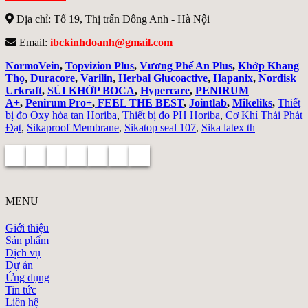
Địa chỉ: Tổ 19, Thị trấn Đông Anh - Hà Nội
Email:
ibckinhdoanh@gmail.com
NormoVein
,
Topvizion Plus
,
Vương Phế An Plus
,
Khớp Khang
Thọ
,
Duracore
,
Varilin
,
Herbal Glucoactive
,
Hapanix
,
Nordisk
Urkraft
,
SỦI KHỚP BOCA
,
Hypercare
,
PENIRUM
A+
,
Penirum Pro+
,
FEEL THE BEST
,
Jointlab
,
Mikeliks
,
Thiết
bị đo Oxy hòa tan Horiba
,
Thiết bị đo PH Horiba
,
Cơ Khí Thái Phát
Đạt
,
Sikaproof Membrane
,
Sikatop seal 107
,
Sika latex th
MENU
Giới thiệu
Sản phẩm
Dịch vụ
Dự án
Ứng dụng
Tin tức
Liên hệ