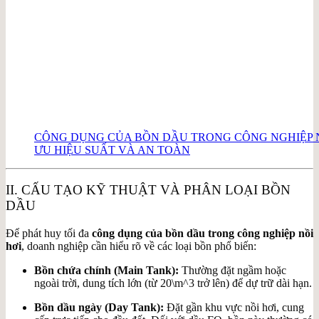
CÔNG DỤNG CỦA BỒN DẦU TRONG CÔNG NGHIỆP NỒI
ƯU HIỆU SUẤT VÀ AN TOÀN
II. CẤU TẠO KỸ THUẬT VÀ PHÂN LOẠI BỒN
DẦU
Để phát huy tối đa
công dụng của bồn dầu trong công nghiệp nồi
hơi
, doanh nghiệp cần hiểu rõ về các loại bồn phổ biến:
Bồn chứa chính (Main Tank):
Thường đặt ngầm hoặc
ngoài trời, dung tích lớn (từ
20\m^3
trở lên) để dự trữ dài hạn.
Bồn dầu ngày (Day Tank):
Đặt gần khu vực nồi hơi, cung