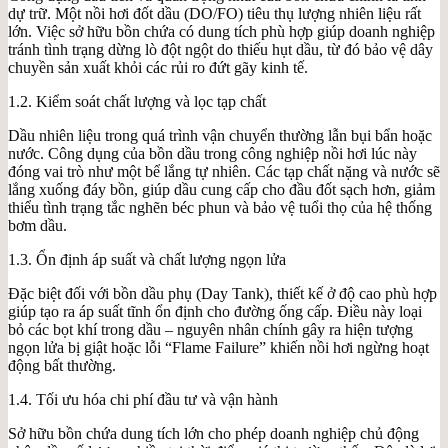
dự trữ. Một nồi hơi đốt dầu (DO/FO) tiêu thụ lượng nhiên liệu rất
lớn. Việc sở hữu bồn chứa có dung tích phù hợp giúp doanh nghiệp
tránh tình trạng dừng lò đột ngột do thiếu hụt dầu, từ đó bảo vệ dây
chuyền sản xuất khỏi các rủi ro đứt gãy kinh tế.
1.2. Kiểm soát chất lượng và lọc tạp chất
Dầu nhiên liệu trong quá trình vận chuyển thường lẫn bụi bẩn hoặc
nước. Công dụng của bồn dầu trong công nghiệp nồi hơi lúc này
đóng vai trò như một bể lắng tự nhiên. Các tạp chất nặng và nước sẽ
lắng xuống đáy bồn, giúp dầu cung cấp cho đầu đốt sạch hơn, giảm
thiểu tình trạng tắc nghẽn béc phun và bảo vệ tuổi thọ của hệ thống
bơm dầu.
1.3. Ổn định áp suất và chất lượng ngọn lửa
Đặc biệt đối với bồn dầu phụ (Day Tank), thiết kế ở độ cao phù hợp
giúp tạo ra áp suất tĩnh ổn định cho đường ống cấp. Điều này loại
bỏ các bọt khí trong dầu – nguyên nhân chính gây ra hiện tượng
ngọn lửa bị giật hoặc lỗi “Flame Failure” khiến nồi hơi ngừng hoạt
động bất thường.
1.4. Tối ưu hóa chi phí đầu tư và vận hành
Sở hữu bồn chứa dung tích lớn cho phép doanh nghiệp chủ động