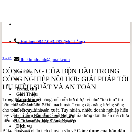
Skip
to
content
Hotline: 0947.093.783 (Mr Thắng)
Tin tức
ibckinhdoanh@gmail.com
CÔNG DỤNG CỦA BỒN DẦU TRONG
Search
for:
CÔNG NGHIỆP NỒI HƠI: GIẢI PHÁP TỐI
ƯU HIỆU SUẤT VÀ AN TOÀN
Trang chủ
Giới Thiệu
Trong hệ thống nhiệt năng, nếu nồi hơi được ví như “trái tim” thì
Sản phẩm
bồn chứa dầu chính là “hệ mạch máu” cung cấp năng lượng sống
Sản Phẩm Nổi Bật
cho toàn bộ quy trình sản xuất. Tuy nhiên, nhiều doanh nghiệp hiện
Nồi Hơi, Lò Hơi
nay vẫn chỉ xem bồn dầu là vật dụng chứa đựng đơn thuần mà chưa
Hệ Thống Nấu Ăn Công Nghiệp
hiểu hết tầm quan trọng kỹ thuật của nó.
Hệ Thống Sấy Hấp Công Nghiệp
Dịch vụ
Bài viết này sẽ phân tích chuyên sâu về
Công dụng của bồn dầu
Dự Án