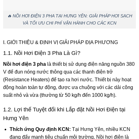
🔥 NỒI HƠI ĐIỆN 3 PHA TẠI HƯNG YÊN: GIẢI PHÁP HƠI SẠCH
VÀ TỐI ƯU CHI PHÍ VẬN HÀNH CHO CÁC KCN
I. GIỚI THIỆU & ĐỊNH VỊ GIẢI PHÁP ĐỊA PHƯƠNG
1.1. Nồi Hơi Điện 3 Pha Là Gì?
Nồi hơi điện 3 pha
là thiết bị sử dụng điện năng nguồn
380
V
để đun nóng nước thông qua các thanh điện trở
(Resistance Heaters) để tạo ra hơi nước. Thiết bị này hoạt
động hoàn toàn tự động, được ưa chuộng với các dải công
suất nhỏ và vừa (thường từ
50 kg/h
đến
1000 kg/h
).
1.2. Lợi thế Tuyệt đối khi Lắp đặt Nồi Hơi Điện tại
Hưng Yên
Thích ứng Quy định KCN:
Tại Hưng Yên, nhiều KCN
đang đẩy mạnh tiêu chuẩn môi trường. Nồi hơi điện là