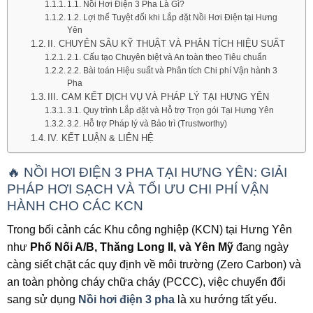
1.1. Nồi Hơi Điện 3 Pha Là Gì?
1.2. Lợi thế Tuyệt đối khi Lắp đặt Nồi Hơi Điện tại Hưng
Yên
II. CHUYÊN SÂU KỸ THUẬT VÀ PHÂN TÍCH HIỆU SUẤT
2.1. Cấu tạo Chuyên biệt và An toàn theo Tiêu chuẩn
2.2. Bài toán Hiệu suất và Phân tích Chi phí Vận hành 3
Pha
III. CAM KẾT DỊCH VỤ VÀ PHÁP LÝ TẠI HƯNG YÊN
3.1. Quy trình Lắp đặt và Hỗ trợ Trọn gói Tại Hưng Yên
3.2. Hỗ trợ Pháp lý và Bảo trì (Trustworthy)
IV. KẾT LUẬN & LIÊN HỆ
🔥 NỒI HƠI ĐIỆN 3 PHA TẠI HƯNG YÊN: GIẢI
PHÁP HƠI SẠCH VÀ TỐI ƯU CHI PHÍ VẬN
HÀNH CHO CÁC KCN
Trong bối cảnh các Khu công nghiệp (KCN) tại Hưng Yên
như
Phố Nối A/B, Thăng Long II, và Yên Mỹ
đang ngày
càng siết chặt các quy định về môi trường (Zero Carbon) và
an toàn phòng cháy chữa cháy (PCCC), việc chuyển đổi
sang sử dụng
Nồi hơi điện 3 pha
là xu hướng tất yếu.