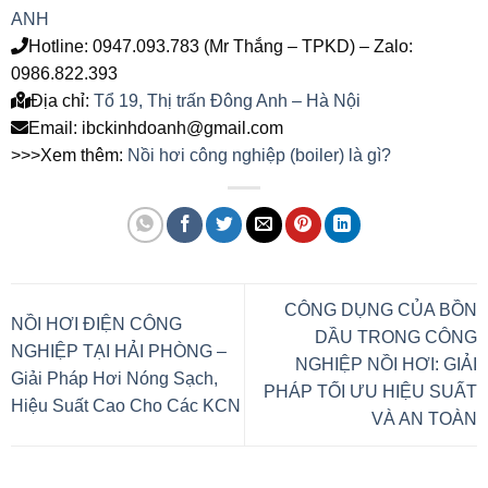
ANH
Hotline: 0947.093.783 (Mr Thắng – TPKD) – Zalo:
0986.822.393
Địa chỉ:
Tổ 19, Thị trấn Đông Anh – Hà Nội
Email: ibckinhdoanh@gmail.com
>>>Xem thêm:
Nồi hơi công nghiệp (boiler) là gì?
CÔNG DỤNG CỦA BỒN
NỒI HƠI ĐIỆN CÔNG
DẦU TRONG CÔNG
NGHIỆP TẠI HẢI PHÒNG –
NGHIỆP NỒI HƠI: GIẢI
Giải Pháp Hơi Nóng Sạch,
PHÁP TỐI ƯU HIỆU SUẤT
Hiệu Suất Cao Cho Các KCN
VÀ AN TOÀN