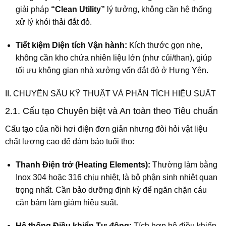
giải pháp
“Clean Utility”
lý tưởng, không cần hệ thống
xử lý khói thải đắt đỏ.
Tiết kiệm Diện tích Vận hành:
Kích thước gọn nhẹ,
không cần kho chứa nhiên liệu lớn (như củi/than), giúp
tối ưu không gian nhà xưởng vốn đắt đỏ ở Hưng Yên.
II. CHUYÊN SÂU KỸ THUẬT VÀ PHÂN TÍCH HIỆU SUẤT
2.1. Cấu tạo Chuyên biệt và An toàn theo Tiêu chuẩn
Cấu tạo của nồi hơi điện đơn giản nhưng đòi hỏi vật liệu
chất lượng cao để đảm bảo tuổi thọ:
Thanh Điện trở (Heating Elements):
Thường làm bằng
Inox 304 hoặc 316 chịu nhiệt, là bộ phận sinh nhiệt quan
trọng nhất. Cần bảo dưỡng định kỳ để ngăn chặn cáu
cặn bám làm giảm hiệu suất.
Hệ thống Điều khiển Tự động:
Tích hợp bộ điều khiển