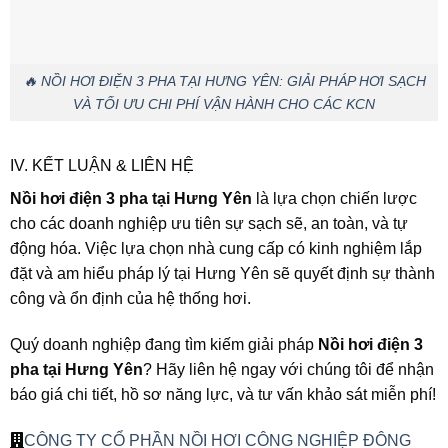
🔥 NỒI HƠI ĐIỆN 3 PHA TẠI HƯNG YÊN: GIẢI PHÁP HƠI SẠCH
VÀ TỐI ƯU CHI PHÍ VẬN HÀNH CHO CÁC KCN
IV. KẾT LUẬN & LIÊN HỆ
Nồi hơi điện 3 pha tại Hưng Yên
là lựa chọn chiến lược
cho các doanh nghiệp ưu tiên sự sạch sẽ, an toàn, và tự
động hóa. Việc lựa chọn nhà cung cấp có kinh nghiệm lắp
đặt và am hiểu pháp lý tại Hưng Yên sẽ quyết định sự thành
công và ổn định của hệ thống hơi.
Quý doanh nghiệp đang tìm kiếm giải pháp
Nồi hơi điện 3
pha tại Hưng Yên
? Hãy liên hệ ngay với chúng tôi để nhận
báo giá chi tiết, hồ sơ năng lực, và tư vấn khảo sát miễn phí!
CÔNG TY CỔ PHẦN NỒI HƠI CÔNG NGHIỆP ĐÔNG