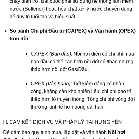
cháy điện trở. Bắt buộc phải sử dụng hệ thống làm mềm
nước (Softener) hoặc hóa chất xử lý nước chuyên dụng
để duy trì tuổi thọ và hiệu suất.
So sánh Chi phí Đầu tư (CAPEX) và Vận hành (OPEX)
trọn đời:
CAPEX (Ban đầu):
Nồi hơi điện có chi phí mua
ban đầu có thể cao hơn nồi đốt củi/than nhưng
thấp hơn nồi đốt Gas/Dầu.
OPEX (Vận hành):
Tiết kiệm đáng kể nhân
công, không cần kho nhiên liệu, chi phí bảo trì
thấp hơn lò truyền thống. Tổng chi phí vòng đời
thường kinh tế hơn trong dài hạn.
III. CAM KẾT DỊCH VỤ VÀ PHÁP LÝ TẠI HƯNG YÊN
Để đảm bảo quy trình mua, lắp đặt và vận hành
Nồi hơi