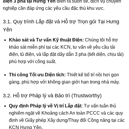
điện 3 pha tại Hưng Yên
diễn ra suôn sẻ, dịch vụ chuyên
nghiệp cần đáp ứng các yêu cầu đặc thù khu vực.
3.1. Quy trình Lắp đặt và Hỗ trợ Trọn gói Tại Hưng
Yên
Khảo sát và Tư vấn Kỹ thuật Điện:
Chúng tôi hỗ trợ
khảo sát miễn phí tại các KCN, tư vấn về yêu cầu tải
điện, tủ điện, và lắp đặt dây dẫn 3 pha (tiết diện, chịu tải)
phù hợp với công suất.
Thi công Tối ưu Diện tích:
Thiết kế bố trí nồi hơi gọn
gàng, phù hợp với không gian giới hạn trong nhà máy.
3.2. Hỗ trợ Pháp lý và Bảo trì (Trustworthy)
Quy định Pháp lý về Vị trí Lắp đặt:
Tư vấn tuân thủ
nghiêm ngặt về Khoảng cách An toàn PCCC và các quy
định về Giấy phép Xây dựng/Thay đổi Công năng tại các
KCN Hưng Yên.