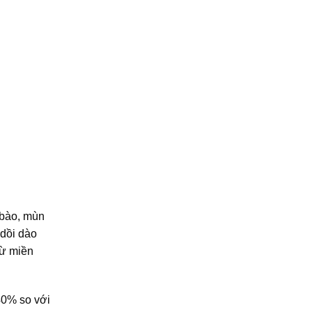
 bào, mùn
 dồi dào
từ miền
40% so với