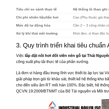
Tiêu chí so sánh thực tế
Hệ thống lò than ghi 
Chi phí nhiên liệu/tấn hơi
Cao (Phụ thuộc giá th
Mức độ tự động hóa
Cần 2 – 3 công nhân cào
Xử lý khí thải môi trường
Khói đen, xỉ than độc h
3. Quy trình triển khai tiêu chuẩ
Việc
lắp đặt nồi hơi đốt viên nén gỗ tại Thái Nguyên
công suất phụ tải thực tế của phân xưởng.
Là đơn vị hàng đầu trong lĩnh vực thiết bị áp lực tạ
giải pháp trọn gói từ khảo sát, thiết kế hệ thống kho 
cho đến siêu âm RT mối hàn 100%. Đặc biệt, hệ thống đ
QCVN 19:2009/BTNMT của Bộ Tài nguyên và Môi trư