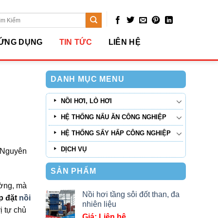
arch
:
ỨNG DỤNG
TIN TỨC
LIÊN HỆ
DANH MỤC MENU
NỒI HƠI, LÒ HƠI
HỆ THỐNG NẤU ĂN CÔNG NGHIỆP
HỆ THỐNG SẤY HẤP CÔNG NGHIỆP
DỊCH VỤ
i Nguyên
SẢN PHẨM
ường, mà
Nồi hơi tầng sôi đốt than, đa
p đặt
nồi
nhiên liệu
ị tự chủ
Giá: Liên hệ