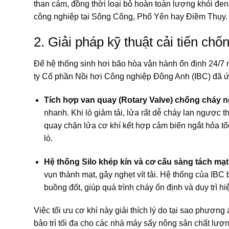
than cám, đồng thời loại bỏ hoàn toàn lượng khói đen 
công nghiệp tại Sông Công, Phổ Yên hay Điềm Thụy.
2. Giải pháp kỹ thuật cải tiến c
Để hệ thống sinh hơi bão hòa vận hành ổn định 24/7 m
ty Cổ phần Nồi hơi Công nghiệp Đông Anh (IBC) đã ứ
Tích hợp van quay (Rotary Valve) chống cháy n
nhanh. Khi lò giảm tải, lửa rất dễ cháy lan ngược t
quay chặn lửa cơ khí kết hợp cảm biến ngắt hỏa tốc
lò.
Hệ thống Silo khép kín và cơ cấu sàng tách mạt
vụn thành mạt, gây nghẹt vít tải. Hệ thống của IBC
buồng đốt, giúp quá trình cháy ổn định và duy trì hi
Việc tối ưu cơ khí này giải thích lý do tại sao phương
bảo trì tối đa cho các nhà máy sấy nông sản chất lượ