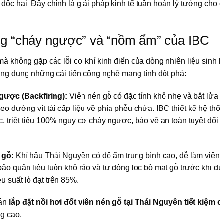
độc hại. Đây chính là giải pháp kinh tế tuần hoàn lý tưởng cho
hống “cháy ngược” và “nồm ẩm” của IBC
à không gặp các lỗi cơ khí kinh điển của dòng nhiên liệu sinh
ng dụng những cải tiến công nghệ mang tính đột phá:
gược (Backfiring):
Viên nén gỗ có đặc tính khô nhẹ và bắt lửa
heo đường vít tải cấp liệu về phía phễu chứa. IBC thiết kế hệ th
, triệt tiêu 100% nguy cơ cháy ngược, bảo vệ an toàn tuyệt đối
 gỗ:
Khí hậu Thái Nguyên có độ ẩm trung bình cao, dễ làm viên
 bảo quản liệu luôn khô ráo và tự động lọc bỏ mạt gỗ trước khi 
ệu suất lò đạt trên 85%.
 án
lắp đặt nồi hơi đốt viên nén gỗ tại Thái Nguyên tiết kiệm 
ng cao.