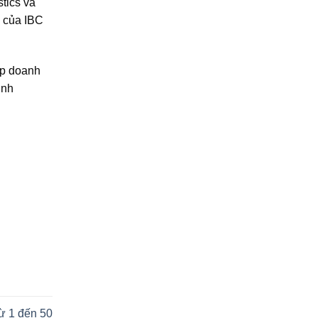
stics và
g của IBC
úp doanh
ịnh
từ 1 đến 50