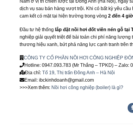
Nằm ở vị trí chiến lược tại Đông Anh (Hà Nội), ngay sá
dịch vụ sau bán hàng vượt trội. Khi có bất kỳ yêu cầu
cam kết có mặt tại hiện trường trong vòng
2 đến 4 giờ
Đầu tư hệ thống
lắp đặt nồi hơi đốt viên nén gỗ tại 
nghiệp giải quyết triệt để bài toán chi phí năng lượn
thương hiệu xanh, bứt phá năng lực cạnh tranh trên th
CÔNG TY CỔ PHẦN NỒI HƠI CÔNG NGHIỆP ĐÔ
Hotline: 0947.093.783 (Mr Thắng – TPKD) – Zalo: 
Địa chỉ:
Tổ 19, Thị trấn Đông Anh – Hà Nội
Email: ibckinhdoanh@gmail.com
>>>Xem thêm:
Nồi hơi công nghiệp (boiler) là gì?