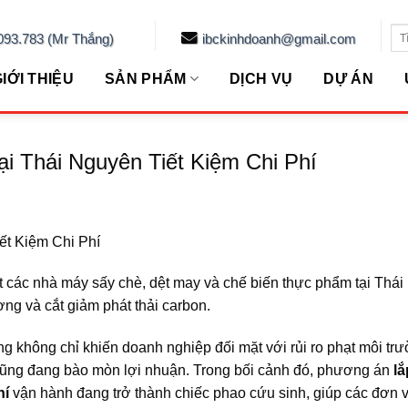
Se
093.783 (Mr Thắng)
ibckinhdoanh@gmail.com
for
IỚI THIỆU
SẢN PHẨM
DỊCH VỤ
DỰ ÁN
i Thái Nguyên Tiết Kiệm Chi Phí
ết Kiệm Chi Phí
t các nhà máy sấy chè, dệt may và chế biến thực phẩm tại Thá
ợng và cắt giảm phát thải carbon.
công không chỉ khiến doanh nghiệp đối mặt với rủi ro phạt môi tr
g cũng đang bào mòn lợi nhuận. Trong bối cảnh đó, phương án
lắ
hí
vận hành đang trở thành chiếc phao cứu sinh, giúp các đơn v