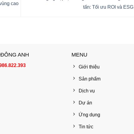
 vùng cao
tấn: Tối ưu ROI và ES
 ĐÔNG ANH
MENU
986.822.393
Giới thiệu
Sản phẩm
Dịch vụ
Dự án
Ứng dụng
Tin tức