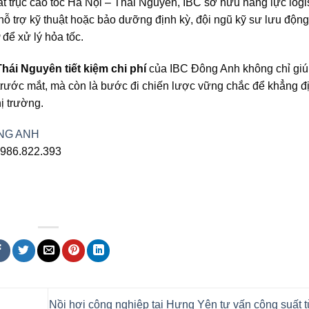
t trục cao tố​​c Hà Nội – Thái Nguyên, IBC sở hữu năng lực logi
 hỗ trợ kỹ thuật hoặc bảo dưỡng định kỳ, đội ngũ kỹ sư lưu độn
để xử lý hỏa tốc.
Thái Nguyên tiết kiệm chi phí
của IBC Đông Anh không chỉ gi
g trước mắt, mà còn là bước đi chiến lược vững chắc để khẳng đ
ị trường.
NG ANH
0986.822.393
Nồi hơi công nghiệp tại Hưng Yên tư vấn công suất 