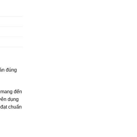
oán đúng
) mang đến
uyên dụng
 đạt chuẩn