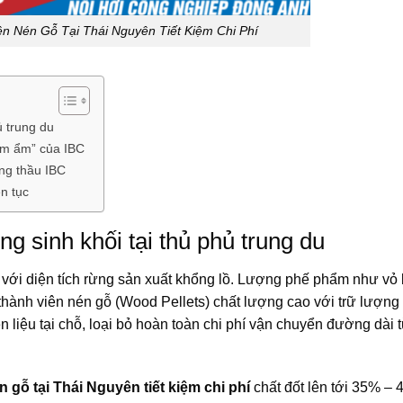
ên Nén Gỗ Tại Thái Nguyên Tiết Kiệm Chi Phí
ủ trung du
nồm ẩm” của IBC
ổng thầu IBC
ên tục
g sinh khối tại thủ phủ trung du
 với diện tích rừng sản xuất khổng lồ. Lượng phế phẩm như vỏ
ành viên nén gỗ (Wood Pellets) chất lượng cao với trữ lượng
yên liệu tại chỗ, loại bỏ hoàn toàn chi phí vận chuyển đường dài 
n gỗ tại Thái Nguyên tiết kiệm chi phí
chất đốt lên tới 35% – 