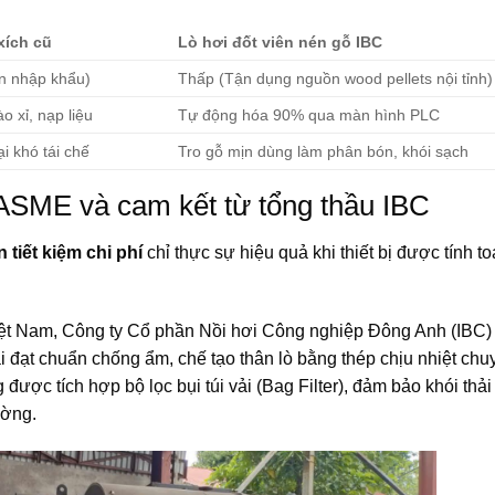
xích cũ
Lò hơi đốt viên nén gỗ IBC
an nhập khẩu)
Thấp (Tận dụng nguồn wood pellets nội tỉnh)
 xỉ, nạp liệu
Tự động hóa 90% qua màn hình PLC
ại khó tái chế
Tro gỗ mịn dùng làm phân bón, khói sạch
n ASME và cam kết từ tổng thầu IBC
 tiết kiệm chi phí
chỉ thực sự hiệu quả khi thiết bị được tính t
i Việt Nam, Công ty Cổ phần Nồi hơi Công nghiệp Đông Anh (IBC
bãi đạt chuẩn chống ẩm, chế tạo thân lò bằng thép chịu nhiệt ch
ược tích hợp bộ lọc bụi túi vải (Bag Filter), đảm bảo khói thải
ờng.