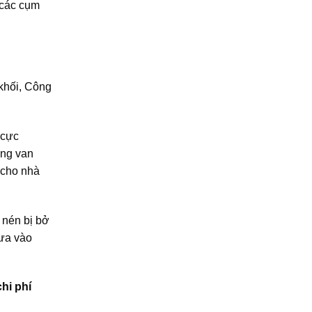
 các cụm
 khối, Công
 cực
ống van
 cho nhà
 nén bị bở
đưa vào
chi phí