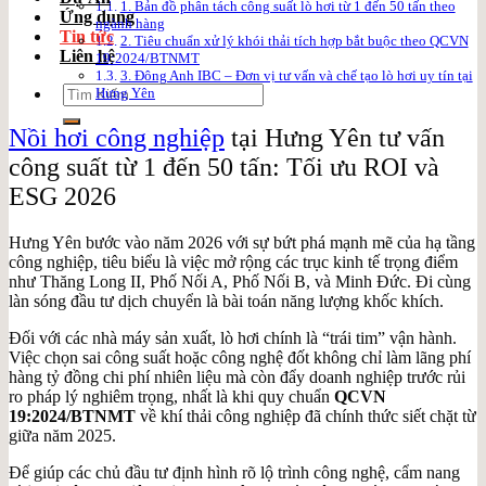
1. Bản đồ phân tách công suất lò hơi từ 1 đến 50 tấn theo
Ứng dụng
ngành hàng
Tin tức
2. Tiêu chuẩn xử lý khói thải tích hợp bắt buộc theo QCVN
Liên hệ
19:2024/BTNMT
3. Đông Anh IBC – Đơn vị tư vấn và chế tạo lò hơi uy tín tại
Search
Hưng Yên
for:
Nồi hơi công nghiệp
tại Hưng Yên tư vấn
công suất từ 1 đến 50 tấn: Tối ưu ROI và
ESG 2026
Hưng Yên bước vào năm 2026 với sự bứt phá mạnh mẽ của hạ tầng
công nghiệp, tiêu biểu là việc mở rộng các trục kinh tế trọng điểm
như Thăng Long II, Phố Nối A, Phố Nối B, và Minh Đức. Đi cùng
làn sóng đầu tư dịch chuyển là bài toán năng lượng khốc khích.
Đối với các nhà máy sản xuất, lò hơi chính là “trái tim” vận hành.
Việc chọn sai công suất hoặc công nghệ đốt không chỉ làm lãng phí
hàng tỷ đồng chi phí nhiên liệu mà còn đẩy doanh nghiệp trước rủi
ro pháp lý nghiêm trọng, nhất là khi quy chuẩn
QCVN
19:2024/BTNMT
về khí thải công nghiệp đã chính thức siết chặt từ
giữa năm 2025.
Để giúp các chủ đầu tư định hình rõ lộ trình công nghệ, cẩm nang