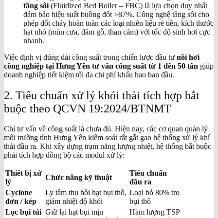
tầng sôi
(Fluidized Bed Boiler – FBC) là lựa chọn duy nhất
đảm bảo hiệu suất buồng đốt
>87%
. Công nghệ tầng sôi cho
phép đốt cháy hoàn toàn các loại nhiên liệu rẻ tiền, kích thước
hạt nhỏ (mùn cưa, dăm gỗ, than cám) với tốc độ sinh hơi cực
nhanh.
Việc định vị đúng dải công suất trong chiến lược đầu tư
nồi hơi
công nghiệp tại Hưng Yên tư vấn công suất từ 1 đến 50 tấn
giúp
doanh nghiệp tiết kiệm tối đa chi phí khấu hao ban đầu.
2. Tiêu chuẩn xử lý khói thải tích hợp bắt
buộc theo QCVN 19:2024/BTNMT
Chỉ tư vấn về công suất là chưa đủ. Hiện nay, các cơ quan quản lý
môi trường tỉnh Hưng Yên kiểm soát rất gắt gao hệ thống xử lý khí
thải đầu ra. Khi xây dựng trạm năng lượng nhiệt, hệ thống bắt buộc
phải tích hợp đồng bộ các modul xử lý:
Thiết bị xử
Tiêu chuẩn
Chức năng kỹ thuật
lý
đầu ra
Cyclone
Ly tâm thu hồi hạt bụi thô,
Loại bỏ 80% tro
đơn / kép
giảm nhiệt độ khói
bụi thô
Lọc bụi túi
Giữ lại hạt bụi mịn
Hàm lượng TSP