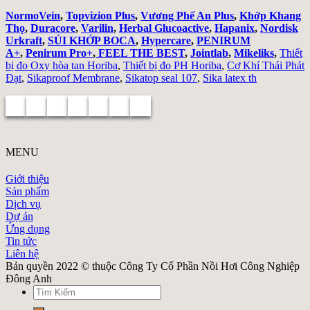
NormoVein
,
Topvizion Plus
,
Vương Phế An Plus
,
Khớp Khang
Thọ
,
Duracore
,
Varilin
,
Herbal Glucoactive
,
Hapanix
,
Nordisk
Urkraft
,
SỦI KHỚP BOCA
,
Hypercare
,
PENIRUM
A+
,
Penirum Pro+
,
FEEL THE BEST
,
Jointlab
,
Mikeliks
,
Thiết
bị đo Oxy hòa tan Horiba
,
Thiết bị đo PH Horiba
,
Cơ Khí Thái Phát
Đạt
,
Sikaproof Membrane
,
Sikatop seal 107
,
Sika latex th
MENU
Giới thiệu
Sản phẩm
Dịch vụ
Dự án
Ứng dụng
Tin tức
Liên hệ
Bản quyền 2022 © thuộc Công Ty Cổ Phần Nồi Hơi Công Nghiệp
Đông Anh
Search
for: