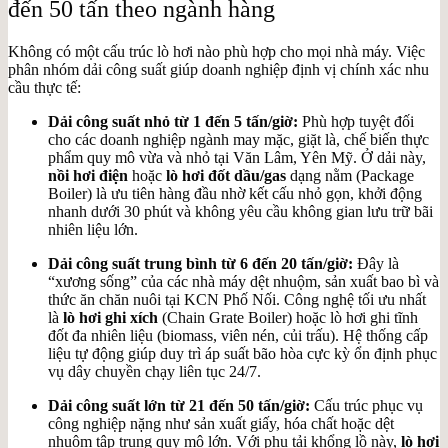
đến 50 tấn theo ngành hàng
Không có một cấu trúc lò hơi nào phù hợp cho mọi nhà máy. Việc
phân nhóm dải công suất giúp doanh nghiệp định vị chính xác nhu
cầu thực tế:
Dải công suất nhỏ từ 1 đến 5 tấn/giờ:
Phù hợp tuyệt đối
cho các doanh nghiệp ngành may mặc, giặt là, chế biến thực
phẩm quy mô vừa và nhỏ tại Văn Lâm, Yên Mỹ. Ở dải này,
nồi hơi điện
hoặc
lò hơi đốt dầu/gas
dạng nằm (Package
Boiler) là ưu tiên hàng đầu nhờ kết cấu nhỏ gọn, khởi động
nhanh dưới 30 phút và không yêu cầu không gian lưu trữ bãi
nhiên liệu lớn.
Dải công suất trung bình từ 6 đến 20 tấn/giờ:
Đây là
“xương sống” của các nhà máy dệt nhuộm, sản xuất bao bì và
thức ăn chăn nuôi tại KCN Phố Nối. Công nghệ tối ưu nhất
là
lò hơi ghi xích
(Chain Grate Boiler) hoặc lò hơi ghi tĩnh
đốt đa nhiên liệu (biomass, viên nén, củi trấu). Hệ thống cấp
liệu tự động giúp duy trì áp suất bão hòa cực kỳ ổn định phục
vụ dây chuyền chạy liên tục 24/7.
Dải công suất lớn từ 21 đến 50 tấn/giờ:
Cấu trúc phục vụ
công nghiệp nặng như sản xuất giấy, hóa chất hoặc dệt
nhuộm tập trung quy mô lớn. Với phụ tải khổng lồ này,
lò hơi