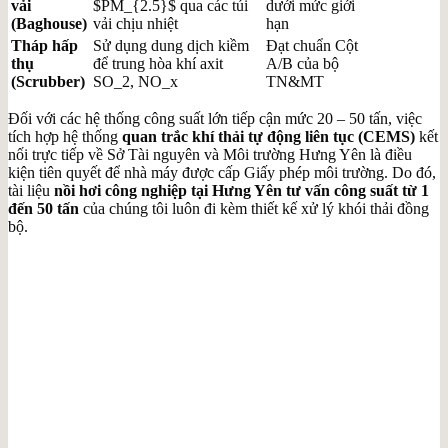
vải
$PM_{2.5}$
qua các túi
dưới mức giới
(Baghouse)
vải chịu nhiệt
hạn
Tháp hấp
Sử dụng dung dịch kiềm
Đạt chuẩn Cột
thụ
để trung hòa khí axit
A/B của bộ
(Scrubber)
SO_2
,
NO_x
TN&MT
Đối với các hệ thống công suất lớn tiếp cận mức 20 – 50 tấn, việc
tích hợp hệ thống
quan trắc khí thải tự động liên tục (CEMS)
kết
nối trực tiếp về Sở Tài nguyên và Môi trường Hưng Yên là điều
kiện tiên quyết để nhà máy được cấp Giấy phép môi trường. Do đó,
tài liệu
nồi hơi công nghiệp tại Hưng Yên tư vấn công suất từ 1
đến 50 tấn
của chúng tôi luôn đi kèm thiết kế xử lý khói thải đồng
bộ.