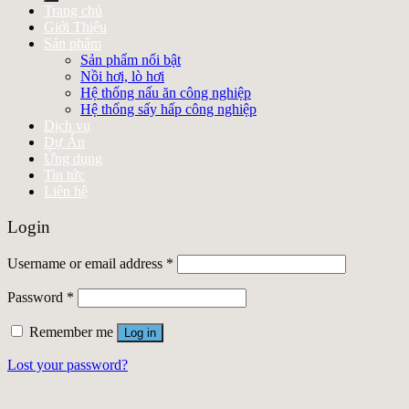
Trang chủ
Giới Thiệu
Sản phẩm
Sản phẩm nổi bật
Nồi hơi, lò hơi
Hệ thống nấu ăn công nghiệp
Hệ thống sấy hấp công nghiệp
Dịch vụ
Dự Án
Ứng dụng
Tin tức
Liên hệ
Login
Username or email address
*
Password
*
Remember me
Log in
Lost your password?