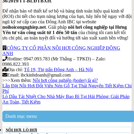
36/2019/TT-BLĐTBXH
.
Để nhận bản vẽ thiết kế sơ bộ và bảng tính toán hiệu quả kinh tế
(ROI) chi tiết cho trạm năng lượng của bạn, hãy liên hệ ngay với đội
ngũ kỹ sư cấp cao của Đông Anh IBC tại website
noihoicongnghiep.net
. Giải pháp
nồi hơi công nghiệp tại Hưng
Yên tư vấn công suất từ 1 đến 50 tấn
của chúng tôi cam kết tối
ưu chi phí, an toàn tuyệt đối và hướng tới sản xuất xanh bền vững!
CÔNG TY CỔ PHẦN NỒI HƠI CÔNG NGHIỆP ĐÔNG
ANH
Hotline: 0947.093.783 (Mr Thắng – TPKD) – Zalo:
0986.822.393
Địa chỉ:
Tổ 19, Thị trấn Đông Anh – Hà Nội
Email: ibckinhdoanh@gmail.com
>>>Xem thêm:
Nồi hơi công nghiệp (boiler) là gì?
Lắp Đặt Nồi Hơi Đốt Viên Nén Gỗ Tại Thái Nguyên Tiết Kiệm Chi
Phí
Lò Dầu Tải Nhiệt Cho Nhà Máy Bao Bì Tại Hải Phòng: Giải Pháp
An Toàn, Tiết Kiệm
Danh mục menu
NỒI HƠI, LÒ HƠI